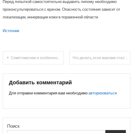
Перед попыткой самостоятельно выдавить липому необходимо
проконсультироваться с врачом. Опасность состояния зависит от
локализации, иннервации кожи в пораженной области.
Источник
Навигация
Симптоматика и особенности локализации липом на теле
Что делать, если жировик стал болеть: средства для устранения воспаления
по
записям
Добавить комментарий
Для отправки комментария вам необходимо
авторизоваться
.
Поиск