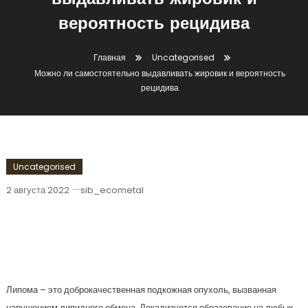
выдавливать жировик и
вероятность рецидива
Главная
Uncategorised
Можно ли самостоятельно выдавливать жировик и вероятность
рецидива
Uncategorised
2 августа 2022
sib_ecometal
Можно Ли Самостоятельно
Выдавливать Жировик И
Вероятность Рецидива
Липома – это доброкачественная подкожная опухоль, вызванная
нарушением липидного обмена. Локализуется образование на любых