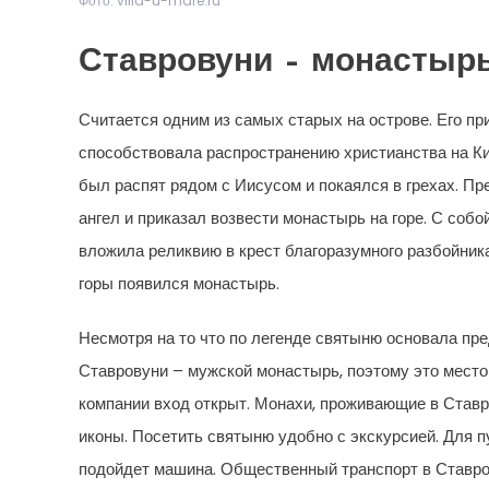
Фото: villa-u-mare.ru
Ставровуни – монастырь
Считается одним из самых старых на острове. Его пр
способствовала распространению христианства на Ки
был распят рядом с Иисусом и покаялся в грехах. Пр
ангел и приказал возвести монастырь на горе. С соб
вложила реликвию в крест благоразумного разбойник
горы появился монастырь.
Несмотря на то что по легенде святыню основала пр
Ставровуни – мужской монастырь, поэтому это место
компании вход открыт. Монахи, проживающие в Ставр
иконы. Посетить святыню удобно с экскурсией. Для 
подойдет машина. Общественный транспорт в Ставро