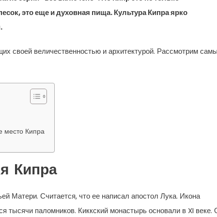
есок, это еще и духовная пища. Культура Кипра ярко
.
щих своей величественностью и архитектурой. Рассмотрим сам
е место Кипра
ня Кипра
й Матери. Считается, что ее написал апостол Лука. Икона
ся тысячи паломников. Киккский монастырь основали в XI веке. 