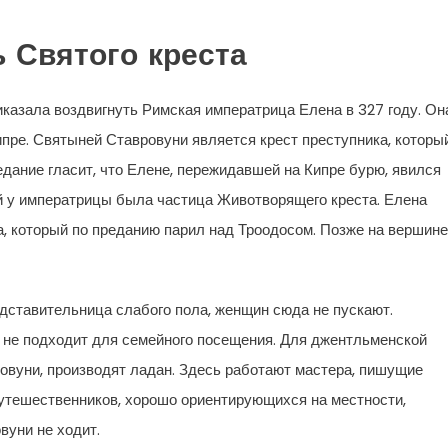
 Святого креста
иказала воздвигнуть Римская императрица Елена в 327 году. Он
пре. Святыней Ставровуни является крест преступника, которы
едание гласит, что Елене, пережидавшей на Кипре бурю, явился
ой у императрицы была частица Животворящего креста. Елена
а, который по преданию парил над Троодосом. Позже на вершине
едставительница слабого пола, женщин сюда не пускают.
 не подходит для семейного посещения. Для джентльменской
овуни, производят ладан. Здесь работают мастера, пишущие
путешественников, хорошо ориентирующихся на местности,
вуни не ходит.