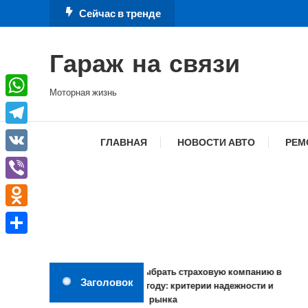
Перейти
Сейчас в тренде
к
содержимому
Гараж на связи
Моторная жизнь
WhatsApp
Telegram
ГЛАВНАЯ
НОВОСТИ АВТО
РЕМ
VK
Viber
Odnoklassniki
Отправить
Как выбрать страховую компанию в
Заголовок
2026 году: критерии надежности и
обзор рынка