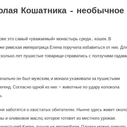
олая Кошатника – необычное
рове это самый «уважаемый» монастырь среди… кошек. В
 же римская императрица Елена поручила избавиться от них. Дл
есколько лет пушистые товарищи справились с ползучими гадам
начально он был мужским, и монахи ухаживали за пушистыми
егенд. Согласно одной из них – животные по удару колокола
ь.
ня заботятся о хвостатых обитателях. Нынче здесь живет окол
ы и оливковое масло, которое готовят из местного урожая.
 монастырей Кипра, лучше на автомобиле. Однако можно доехать