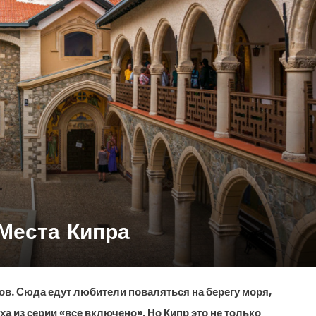
Места Кипра
ов. Сюда едут любители поваляться на берегу моря,
 из серии «все включено». Но Кипр это не только