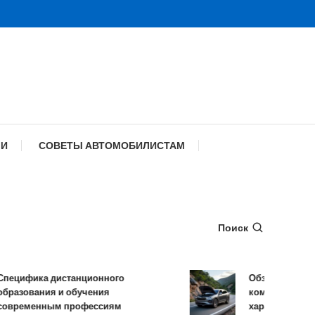
МИ
СОВЕТЫ АВТОМОБИЛИСТАМ
Поиск
ика дистанционного
Обзор TANK 500: ко
вания и обучения
комплектации и техн
енным профессиям
характеристики