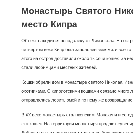
Монастырь Святого Ник
место Кипра
Объект находится неподалеку от Лимассола. На ост
четвертом веке Кипр был заполонен змеями, и все та
этого на остров доставили около тысячи кошек. За н
стали любимцами местных жителей.
Кошки обрели дом в монастыре святого Николая. Из
охотниками. С киприотскими кошками связано много л
отправлялись ловить змей и по нему же возвращалис
В XX веке монастырь стал женским. Монахини и сегод
ста кошек. На территории монастыря продают сувенир
Добираться до святого места, как и до большинства