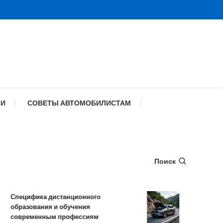
МИ
СОВЕТЫ АВТОМОБИЛИСТАМ
Поиск
ецифика дистанционного
Обзор TANK 500:
азования и обучения
комплектации и 
временным профессиям
характеристики