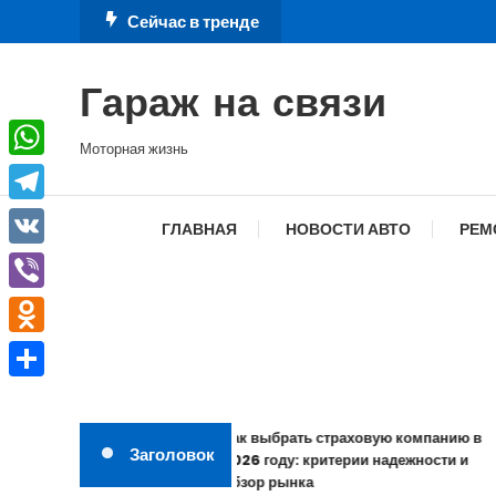
Перейти
Сейчас в тренде
к
содержимому
Гараж на связи
Моторная жизнь
WhatsApp
Telegram
ГЛАВНАЯ
НОВОСТИ АВТО
РЕМ
VK
Viber
Odnoklassniki
Отправить
Как выбрать страховую компанию в
Заголовок
2026 году: критерии надежности и
обзор рынка