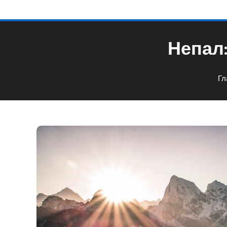
Непал:
Гл