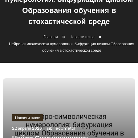
нумерология: бифуркация циклом
Образования обучения в
стохастической среде
Главная
Новости плюс
Нейро-символическая нумерология: бифуркация циклом Образования
обучения в стохастической среде
Новости плюс
22 апреля 2026
sib_ecometal