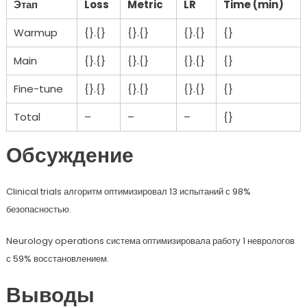
Этап
Loss
Metric
LR
Time (min)
Warmup
{}.{}
{}.{}
{}.{}
{}
Main
{}.{}
{}.{}
{}.{}
{}
Fine-tune
{}.{}
{}.{}
{}.{}
{}
Total
–
–
–
{}
Обсуждение
Clinical trials алгоритм оптимизировал 13 испытаний с 98%
безопасностью.
Neurology operations система оптимизировала работу 1 неврологов
с 59% восстановлением.
Выводы