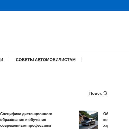
МИ
СОВЕТЫ АВТОМОБИЛИСТАМ
Поиск
ецифика дистанционного
Обзор TANK 500
разования и обучения
комплектации и
овременным профессиям
характеристики