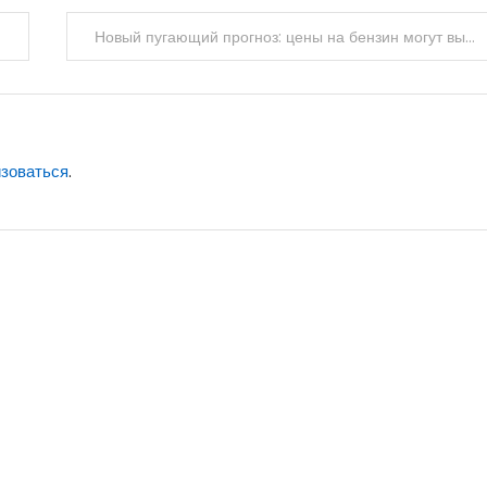
Новый пугающий прогноз: цены на бензин могут вырасти на 2-3 рубля уже этой осенью
изоваться
.