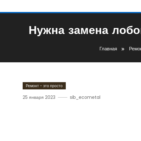
Нужна замена лобов
Главная
Ремон
Ремонт - это просто
25 января 2023
sib_ecometal
Нужна Замена Лобового 
Или Реплику?