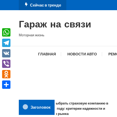
Перейти
Сейчас в тренде
к
содержимому
Гараж на связи
Моторная жизнь
WhatsApp
Telegram
ГЛАВНАЯ
НОВОСТИ АВТО
РЕМ
VK
Viber
Odnoklassniki
Отправить
Как выбрать страховую компанию в
Заголовок
2026 году: критерии надежности и
обзор рынка