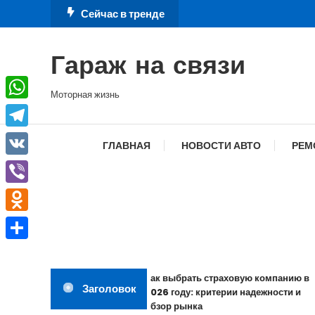
Перейти
Сейчас в тренде
к
содержимому
Гараж на связи
Моторная жизнь
WhatsApp
Telegram
ГЛАВНАЯ
НОВОСТИ АВТО
РЕМ
VK
Viber
Odnoklassniki
Отправить
Как выбрать страховую компанию в
Заголовок
2026 году: критерии надежности и
обзор рынка