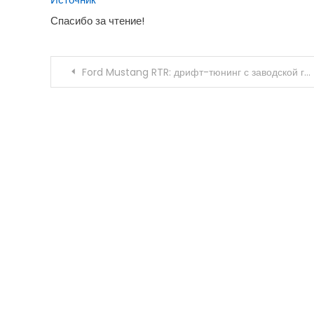
Спасибо за чтение!
Навигация
Ford Mustang RTR: дрифт-тюнинг с заводской гарантией
по
записям