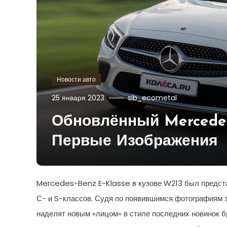
Новости авто
25 января 2023
sib_ecometal
Обновлённый Mercedes-
Первые Изображения
Mercedes-Benz E-Klasse в кузове W213 был предста
С- и S-классов. Судя по появившимся фотографиям з
наделят новым «лицом» в стиле последних новинок бр