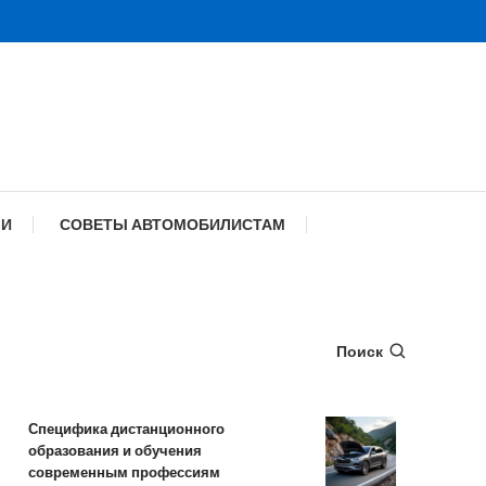
МИ
СОВЕТЫ АВТОМОБИЛИСТАМ
Поиск
пецифика дистанционного
Обзор TANK 50
бразования и обучения
комплектации 
овременным профессиям
характеристик