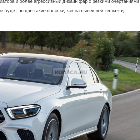
атора и более агрессивный дизайн фар с резкими очертаниями
 будет по две такие полоски, как на нынешней «ешке» и,