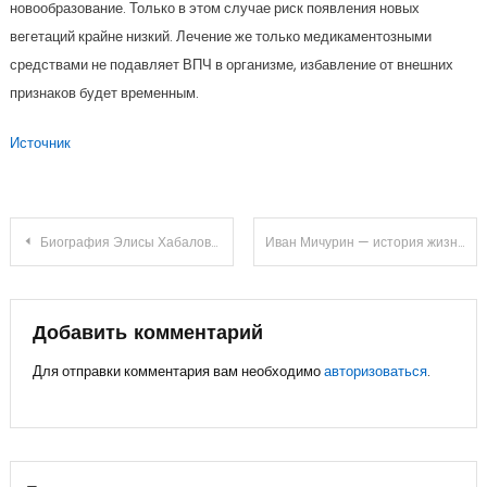
новообразование. Только в этом случае риск появления новых
вегетаций крайне низкий. Лечение же только медикаментозными
средствами не подавляет ВПЧ в организме, избавление от внешних
признаков будет временным.
Источник
Навигация
Биография Элисы Хабаловой – ведущей РЕН ТВ — карьера, личная жизнь и достижения
Иван Мичурин — история жизни и вклад в науку и селекцию
по
записям
Добавить комментарий
Для отправки комментария вам необходимо
авторизоваться
.