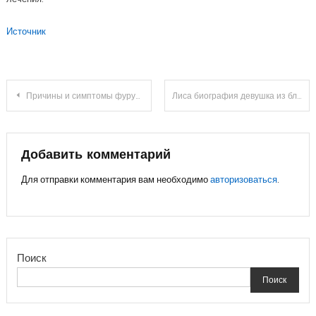
Источник
Навигация
Причины и симптомы фурункула с локализацией на щеке
Лиса биография девушка из блэк пинк
по
записям
Добавить комментарий
Для отправки комментария вам необходимо
авторизоваться
.
Поиск
Поиск