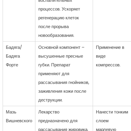
воспалительных
процессов. Ускоряет
регенерацию клеток
после прорыва
новообразования.
Бадяга/
Основной компонент –
Применение в
Бадяга
высушенные пресные
виде
Форте
губки. Препарат
компрессов.
применяют для
рассасывания гнойников,
заживления кожи после
деструкции.
Мазь
Лекарство
Нанести тонким
Вишневского
предназначено для
слоем
рассасывания жировика.
марлевую