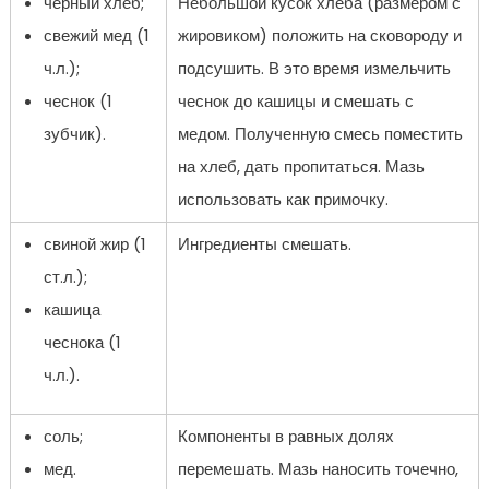
черный хлеб;
Небольшой кусок хлеба (размером с
свежий мед (1
жировиком) положить на сковороду и
ч.л.);
подсушить. В это время измельчить
чеснок (1
чеснок до кашицы и смешать с
зубчик).
медом. Полученную смесь поместить
на хлеб, дать пропитаться. Мазь
использовать как примочку.
свиной жир (1
Ингредиенты смешать.
ст.л.);
кашица
чеснока (1
ч.л.).
соль;
Компоненты в равных долях
мед.
перемешать. Мазь наносить точечно,