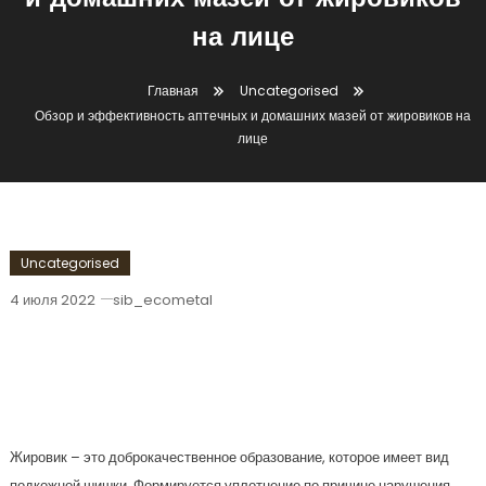
и домашних мазей от жировиков
на лице
Главная
Uncategorised
Обзор и эффективность аптечных и домашних мазей от жировиков на
лице
Uncategorised
4 июля 2022
sib_ecometal
Обзор И Эффективность Аптечных И
Домашних Мазей От Жировиков На
Лице
Жировик – это доброкачественное образование, которое имеет вид
подкожной шишки. Формируется уплотнение по причине нарушения