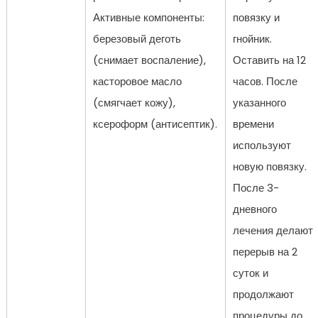
Активные компоненты:
повязку и
березовый деготь
гнойник.
(снимает воспаление),
Оставить на 12
касторовое масло
часов. После
(смягчает кожу),
указанного
ксероформ (антисептик).
времени
используют
новую повязку.
После 3-
дневного
лечения делают
перерыв на 2
суток и
продолжают
процедуры до