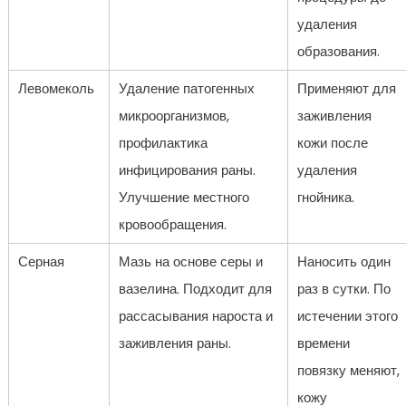
удаления
образования.
Левомеколь
Удаление патогенных
Применяют для
микроорганизмов,
заживления
профилактика
кожи после
инфицирования раны.
удаления
Улучшение местного
гнойника.
кровообращения.
Серная
Мазь на основе серы и
Наносить один
вазелина. Подходит для
раз в сутки. По
рассасывания нароста и
истечении этого
заживления раны.
времени
повязку меняют,
кожу