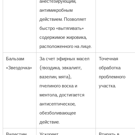
анестезирующим,
антимикробным
действием. Позволяет
быстро «вытягивать»
содержимое жировика,
расположенного на лице.
Бальзам
За счет эфирных масел
Точечная
«Звездочка»
(гвоздика, эвкалипт,
обработка
вазелин, мята),
проблемного
пчелиного воска и
участка.
ментола, достигается
антисептическое,
обезболивающее
действие.
Видестим
Ускоряет
Втирать в