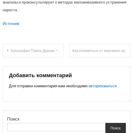
анализы и проконсультирует о методах малоинвазивного устранения
нароста.
Источник
Навигация
Биография Павла Дурова — от создания ВКонтакте до разработки Телеграма
Как избавиться от жировика на руке и предупредить последствия
по
записям
Добавить комментарий
Для отправки комментария вам необходимо
авторизоваться
.
Поиск
Поиск