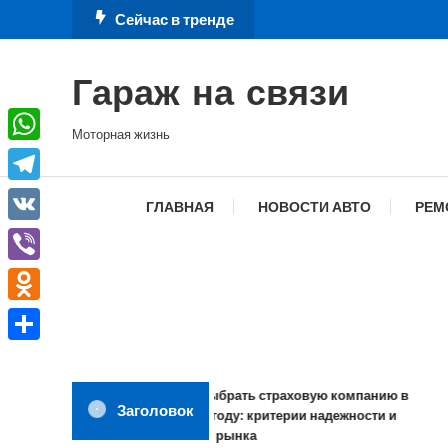
Перейти
Сейчас в тренде
к
содержимому
Гараж на связи
Моторная жизнь
WhatsApp
Telegram
ГЛАВНАЯ
НОВОСТИ АВТО
РЕМ
VK
Viber
Odnoklassniki
Отправить
Как выбрать страховую компанию в
Заголовок
2026 году: критерии надежности и
обзор рынка