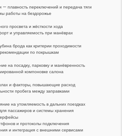
и — плавность переключений и передача тяги
мы работы на бездорожье
ого просвета и жёсткости хода
форт и управляемость при манёврах
лубина брода как критерии проходимости
 рекомендации по покрышкам
яние на посадку, парковку и манёвренность
мированной компоновке салона
иклах и факторы, повышающие расход
льности пробега между заправками
яние на утомляемость в дальних поездках
 для пассажиров и системы хранения
терфейсы
ртфонов и протоколы подключения
ния и интеграция с внешними сервисами