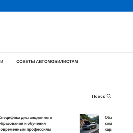
МИ
СОВЕТЫ АВТОМОБИЛИСТАМ
Поиск
ика дистанционного
Обзор TANK 500: ко
вания и обучения
комплектации и тех
менным профессиям
характеристики