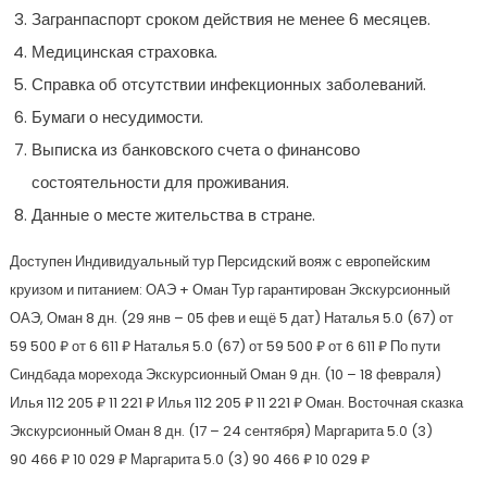
Загранпаспорт сроком действия не менее 6 месяцев.
Медицинская страховка.
Справка об отсутствии инфекционных заболеваний.
Бумаги о несудимости.
Выписка из банковского счета о финансово
состоятельности для проживания.
Данные о месте жительства в стране.
Доступен Индивидуальный тур
Персидский вояж с европейским
круизом и питанием: ОАЭ + Оман Тур гарантирован Экскурсионный
ОАЭ, Оман
8 дн.
(29 янв – 05 фев и ещё 5 дат)
Наталья 5.0
(67)
от
59 500 ₽
от 6 611 ₽
Наталья 5.0
(67)
от 59 500 ₽
от 6 611 ₽
По пути
Синдбада морехода Экскурсионный Оман
9 дн.
(10 – 18 февраля)
Илья
112 205 ₽
11 221 ₽
Илья
112 205 ₽
11 221 ₽
Оман. Восточная сказка
Экскурсионный Оман
8 дн.
(17 – 24 сентября)
Маргарита 5.0
(3)
90 466 ₽
10 029 ₽
Маргарита 5.0
(3)
90 466 ₽
10 029 ₽