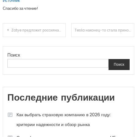
Источник
Спасибо за чтение!
Навигация
Zotye предложит россиянам флагманский кроссовер T700. Сборку модели наладят в Белоруссии
Tesla наконец-то стала приносить прибыль. Победа Илона Маска?
по
Поиск
записям
Поиск
Последние публикации
Как выбрать страховую компанию в 2026 году:
критерии надежности и обзор рынка