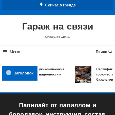
Перейти
Сейчас в тренде
к
содержимому
Гараж на связи
Моторная жизнь
Меню
Поиск
Как выбрать страховую компанию в
Сертификат 
Заголовок
2026 году: критерии надежности и
горючести 
обзор рынка
базальтовых
Папилайт от папиллом и