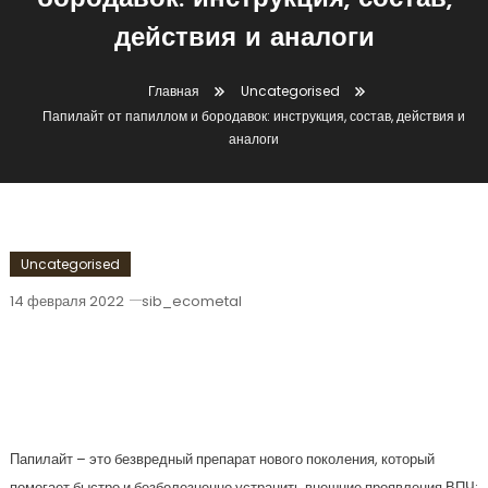
бородавок: инструкция, состав,
действия и аналоги
Главная
Uncategorised
Папилайт от папиллом и бородавок: инструкция, состав, действия и
аналоги
Uncategorised
14 февраля 2022
sib_ecometal
Папилайт От Папиллом И Бородавок:
Инструкция, Состав, Действия И
Аналоги
Папилайт – это безвредный препарат нового поколения, который
помогает быстро и безболезненно устранить внешние проявления ВПЧ: