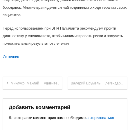
бородавок. Многие врачи делятся наблюдениями о ходе терапии своих
пациентов.
Перед использованием при ВПЧ Папилайта рекомендуем пройти
диагностику у специалиста, чтобы минимизировать риски и получить
положительный результат от лечения.
Источник
Навигация
Миклухо-Маклай — удивительная жизнь и настоящее достижение
Валерий Брумель — легендарный спортсмен, десятиборец и рекордсмен, чей исключительный талант и настойчивость принесли ему всемирную славу и место в истории спорта
по
записям
Добавить комментарий
Для отправки комментария вам необходимо
авторизоваться
.