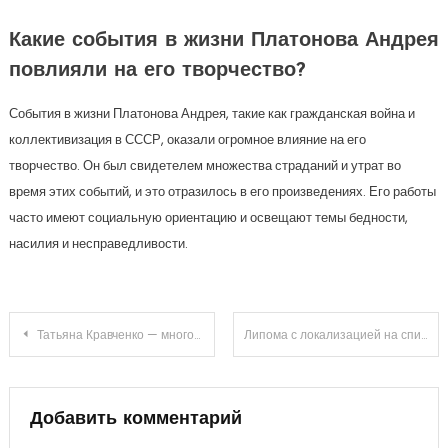
Какие события в жизни Платонова Андрея
повлияли на его творчество?
События в жизни Платонова Андрея, такие как гражданская война и
коллективизация в СССР, оказали огромное влияние на его
творчество. Он был свидетелем множества страданий и утрат во
время этих событий, и это отразилось в его произведениях. Его работы
часто имеют социальную ориентацию и освещают темы бедности,
насилия и несправедливости.
Навигация
Татьяна Кравченко — многосторонняя талантливая российская актриса с богатой биографией и успешной карьерой
Липома с локализацией на спине: обзор средств для домашнего использования
по
записям
Добавить комментарий