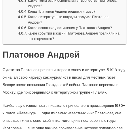
Какие темы были основными в творчестве Платонова
Андрея?
Когда Платонов Андрей родился и умер?
Какие литературные награды получил Платонов
Андрей?
Какие основные достижения у Платонова Андрея?
Какие события в жизни Платонова Андрея повлияли на
его творчество?
Платонов Андрей
С детства Платонов проявил интерес к слову и литературе. В 1918 году
он начал свою карьеру как журналист и писал для местных газет.
Вскоре после окончания Гражданской войны, Платонов переехал в
Москву, где присоединился к литературной группе «Пламя».
Наибольшую известность писателю принесли его произведения 1930-
х годов. «Чевенгур» — одна из самых известных книг Платонова, она
описывает жизнь советской интеллигенции в послевоенные годы.
«Котлован» — еще одно важное произведение, которое получило две