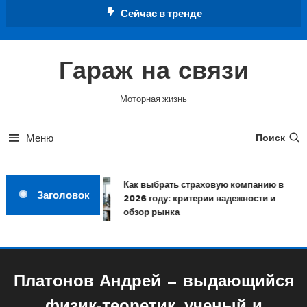
Перейти
Сейчас в тренде
к
содержимому
Гараж на связи
Моторная жизнь
Меню
Поиск
Как выбрать страховую компанию в
Заголовок
2026 году: критерии надежности и
обзор рынка
Платонов Андрей — выдающийся