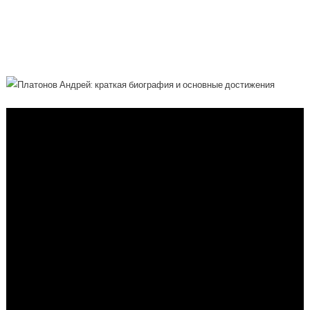
Общественный Деятель — Краткая
Биография, Основные Достижения И
Вклад В Развитие Науки