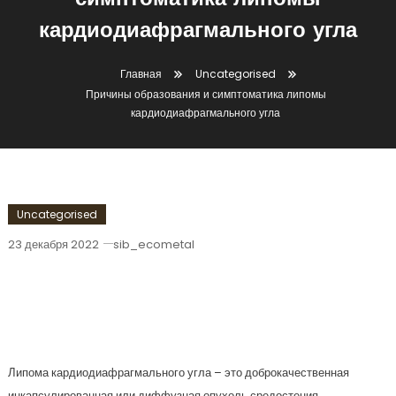
симптоматика липомы
кардиодиафрагмального угла
Главная
Uncategorised
Причины образования и симптоматика липомы
кардиодиафрагмального угла
Uncategorised
23 декабря 2022
sib_ecometal
Причины Образования И
Симптоматика Липомы
Кардиодиафрагмального Угла
Липома кардиодиафрагмального угла – это доброкачественная
инкапсулированная или диффузная опухоль средостения.