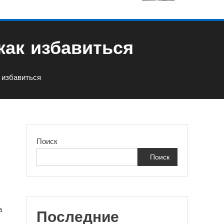
как избавиться
 избавиться
Поиск
Поиск
я
а
Последние