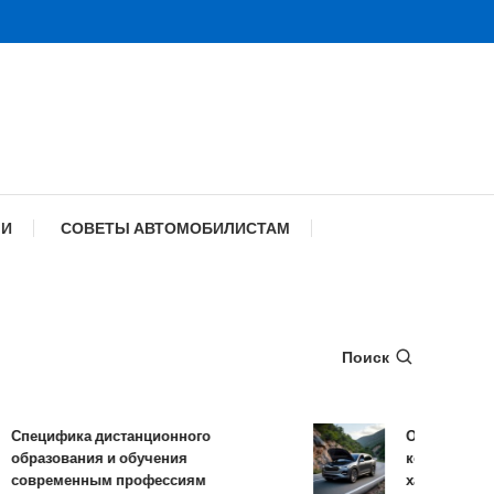
МИ
СОВЕТЫ АВТОМОБИЛИСТАМ
Поиск
пецифика дистанционного
Обзор TANK 50
бразования и обучения
комплектации и
овременным профессиям
характеристики