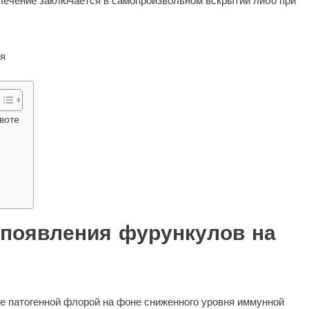
Лечение заключается в самопроизвольном вскрытии либо при
воте
 появления фурункулов на
е патогенной флорой на фоне сниженного уровня иммунной