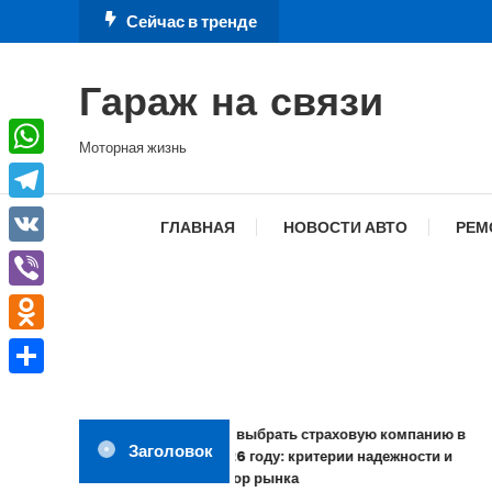
Перейти
Сейчас в тренде
к
содержимому
Гараж на связи
Моторная жизнь
WhatsApp
Telegram
ГЛАВНАЯ
НОВОСТИ АВТО
РЕМ
VK
Viber
Odnoklassniki
Отправить
Как выбрать страховую компанию в
Заголовок
2026 году: критерии надежности и
обзор рынка