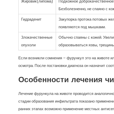
Жировик(липома)
Подкожное доброкачественное 
Безболезненно, не спаяно с ко
Гидраденит
Закупорка протока потовых жел
появляются под мышками.
Злокачественные
Обычно спаяны с кожей. Увел
опухоли
образовываться язвы, трещины
Если возникли сомнения – фурункул это на животе ил
осмотра. После постановки диагноза он назначит соо
Особенности лечения чи
Лечение фурункула на животе проводится аналогично
стадии образования инфильтрата показано применени
ранних этапах возможно применение местных антисеп