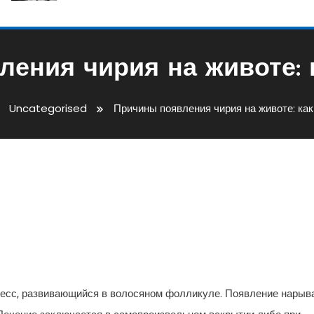
ения чирия на животе: 
Uncategorised
Причины появления чирия на животе: как
ия На Животе: Как Избавитьс
цесс, развивающийся в волосяном фолликуле. Появление нарыв