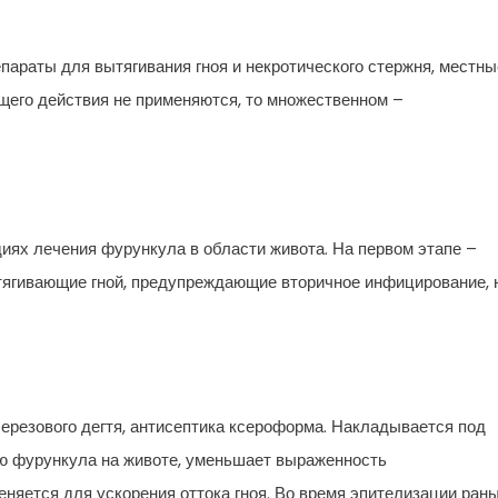
параты для вытягивания гноя и некротического стержня, местны
щего действия не применяются, то множественном –
диях лечения фурункула в области живота. На первом этапе –
тягивающие гной, предупреждающие вторичное инфицирование, 
ерезового дегтя, антисептика ксероформа. Накладывается под
ию фурункула на животе, уменьшает выраженность
еняется для ускорения оттока гноя. Во время эпителизации ран