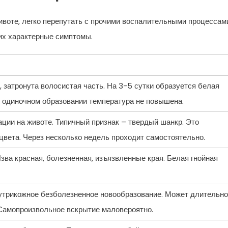
ивоте, легко перепутать с прочими воспалительными процессам
их характерные симптомы.
 затронута волосистая часть. На 3-5 сутки образуется белая
и одиночном образовании температура не повышена.
ации на животе. Типичный признак – твердый шанкр. Это
цвета. Через несколько недель проходит самостоятельно.
ва красная, болезненная, изъязвленные края. Белая гнойная
утрикожное безболезненное новообразование. Может длительно
 Самопроизвольное вскрытие маловероятно.