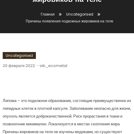
жировиков на теле
Главная
Uncategorised
Причины появления подкожных жировиков на теле
Uncategorised
20 февраля 2022
sib_ecometal
Причины Появления Подкожных
Жировиков На Теле
Липома – это подкожное образование, состоящие преимущественно из
липидных клеток в плотной капсуле. Заболевание неопасно для жизни,
опухоль является доброкачественной. Риск прорастания в ткани и
позвоночник минимален. Локализуется в местах скопления жира.
Причины жировиков на теле не изучены медиками, но существуют