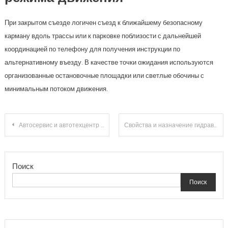
При закрытом съезде логичен съезд к ближайшему безопасному
карману вдоль трассы или к парковке поблизости с дальнейшей
координацией по телефону для получения инструкции по
альтернативному въезду. В качестве точки ожидания используются
организованные остановочные площадки или светлые обочины с
минимальным потоком движения.
Навигация
Автосервис и автотехцентр на МКАД 84-й километр вл1: адрес и основная информация
Свойства и назначение гидравлических жидкостей HVLP и HLP при высокотемпературной работе погрузчиков и экскаваторов
по
Поиск
записям
Поиск