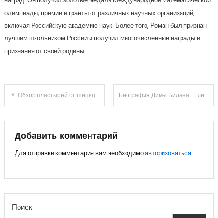
наград. Он получил золотые медали Международной математической
олимпиады, премии и гранты от различных научных организаций,
включая Российскую академию наук. Более того, Роман был признан
лучшим школьником России и получил многочисленные награды и
признания от своей родины.
Навигация
Обзор пластырей от шипицы и эффективность применения
Биография Димы Билана — личная жизнь, достижения, карьера — подробности о знаменитом российском певце!
по
записям
Добавить комментарий
Для отправки комментария вам необходимо
авторизоваться
.
Поиск