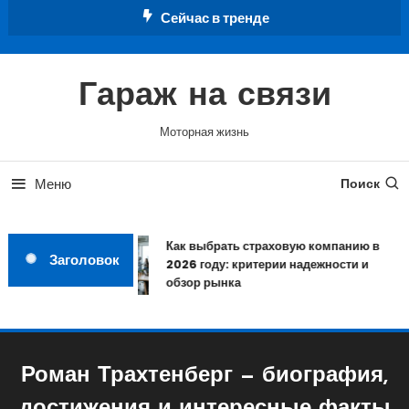
Перейти
Сейчас в тренде
к
содержимому
Гараж на связи
Моторная жизнь
Меню
Поиск
Как выбрать страховую компанию в
Заголовок
2026 году: критерии надежности и
обзор рынка
Роман Трахтенберг — биография,