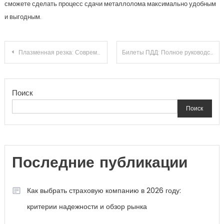
сможете сделать процесс сдачи металлолома максимально удобным
и выгодным.
Навигация
Плазменная резка: Современные технологии в обработке металлов
Билеты ПДД: Полное руководство
по
Поиск
записям
Поиск
Последние публикации
Как выбрать страховую компанию в 2026 году:
критерии надежности и обзор рынка