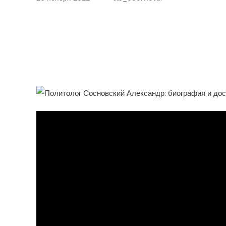
Сенсационное Открытие!
Биографии И Уникальн
Политолога Сосновског