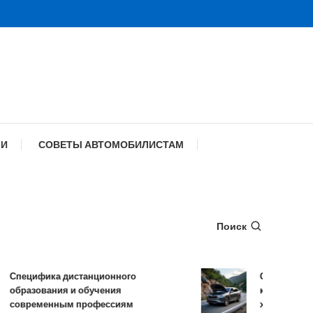
МИ
СОВЕТЫ АВТОМОБИЛИСТАМ
Поиск
ецифика дистанционного
Обзор TANK 500
разования и обучения
комплектации и
временным профессиям
характеристики