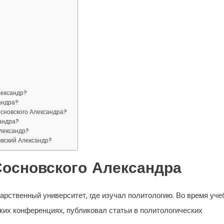
лександр?
андра?
сновского Александра?
андра?
Александр?
овский Александр?
Сосновского Александра
арственный университет, где изучал политологию. Во время уч
ких конференциях, публиковал статьи в политологических