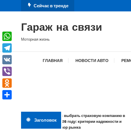
Перейти
Сейчас в тренде
к
содержимому
Гараж на связи
Моторная жизнь
WhatsApp
Telegram
ГЛАВНАЯ
НОВОСТИ АВТО
РЕМ
VK
Viber
Odnoklassniki
Отправить
Как выбрать страховую компанию в
Заголовок
2026 году: критерии надежности и
обзор рынка