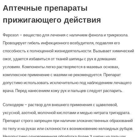
Аптечные препараты
прижигающего действия
Ферозол – вещество для лечения с наличием фенола и трикрезола.
Провоцирует гибель инфекционного возбудителя, подавляя его
способность к полноценной жизнедеятельности. Вызывает химический
ожог, удается избавиться от тканей шипицы с рук в домашних
условиях. Компоненты легко растворяются в мазевых основах,
комплексное применение с мазями не рекомендуется. Препарат
допустимо использовать исключительно под наблюдением лечащего
врача. Перед нанесением кожу рук и пальцев следует распарить.
Солкодерм – раствор для внешнего применения с щавелевой,
уксусной, азотной, молочной кислотами и медью нитрата тригидрата.
Препарат строго запрещен при наличии злокачественных образований
по телу и на руках или склонности к возникновению келоидных рубцов.
Недопустимо одновременная обработка более 3 шипиц на пальцах.