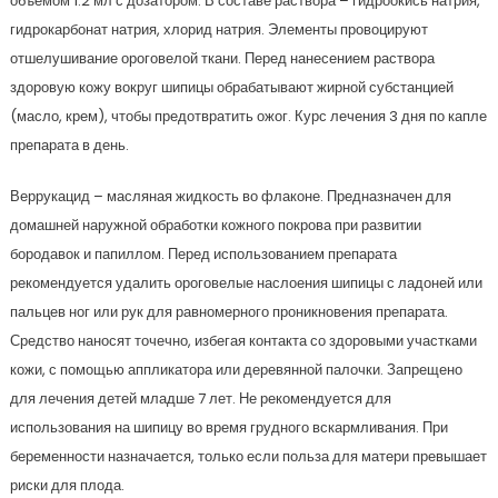
объемом 1.2 мл с дозатором. В составе раствора – гидроокись натрия,
гидрокарбонат натрия, хлорид натрия. Элементы провоцируют
отшелушивание ороговелой ткани. Перед нанесением раствора
здоровую кожу вокруг шипицы обрабатывают жирной субстанцией
(масло, крем), чтобы предотвратить ожог. Курс лечения 3 дня по капле
препарата в день.
Веррукацид – масляная жидкость во флаконе. Предназначен для
домашней наружной обработки кожного покрова при развитии
бородавок и папиллом. Перед использованием препарата
рекомендуется удалить ороговелые наслоения шипицы с ладоней или
пальцев ног или рук для равномерного проникновения препарата.
Средство наносят точечно, избегая контакта со здоровыми участками
кожи, с помощью аппликатора или деревянной палочки. Запрещено
для лечения детей младше 7 лет. Не рекомендуется для
использования на шипицу во время грудного вскармливания. При
беременности назначается, только если польза для матери превышает
риски для плода.