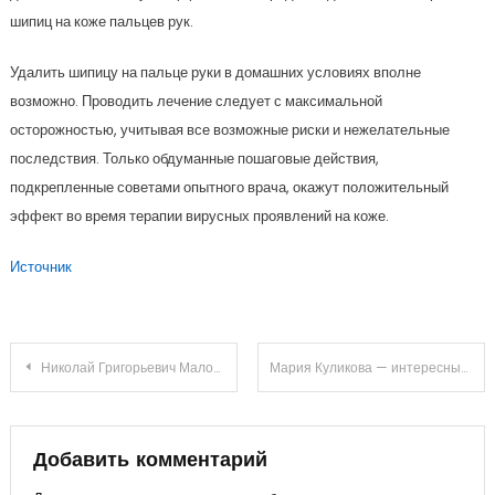
шипиц на коже пальцев рук.
Удалить шипицу на пальце руки в домашних условиях вполне
возможно. Проводить лечение следует с максимальной
осторожностью, учитывая все возможные риски и нежелательные
последствия. Только обдуманные пошаговые действия,
подкрепленные советами опытного врача, окажут положительный
эффект во время терапии вирусных проявлений на коже.
Источник
Навигация
Николай Григорьевич Маломуж — ученый, писатель, общественный деятель — история жизни, научные открытия и знаменитые произведения
Мария Куликова — интересные факты из биографии, рассказ о личной жизни, новый супруг и фотографии! Сайт О женщинах
по
записям
Добавить комментарий