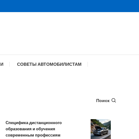
МИ
СОВЕТЫ АВТОМОБИЛИСТАМ
Поиск
ифика дистанционного
Обзор TANK 500: к
ования и обучения
комплектации и те
еменным профессиям
характеристики