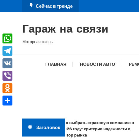
Перейти
Сейчас в тренде
к
содержимому
Гараж на связи
Моторная жизнь
WhatsApp
Telegram
ГЛАВНАЯ
НОВОСТИ АВТО
РЕМ
VK
Viber
Odnoklassniki
Отправить
Как выбрать страховую компанию в
Заголовок
2026 году: критерии надежности и
обзор рынка