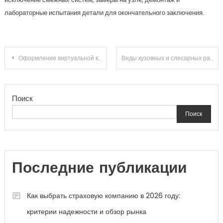
лабораторные испытания детали для окончательного заключения.
Навигация
Оформление виртуальной карты без верификации и участия банков с пополнением в USDT за 5 минут
Виды кузовных и слесарных работ при ремонте автомобилей в автосервисе
по
Поиск
записям
Поиск
Последние публикации
Как выбрать страховую компанию в 2026 году:
критерии надежности и обзор рынка