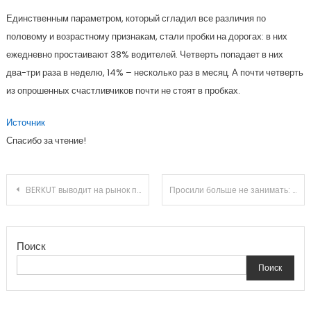
Единственным параметром, который сгладил все различия по
половому и возрастному признакам, стали пробки на дорогах: в них
ежедневно простаивают 38% водителей. Четверть попадает в них
два-три раза в неделю, 14% – несколько раз в месяц. А почти четверть
из опрошенных счастливчиков почти не стоят в пробках.
Источник
Спасибо за чтение!
Навигация
BERKUT выводит на рынок пусковое устройство для экстремально низких температур
Просили больше не занимать: Aurus распродал все автомобили на два года вперёд
по
Поиск
записям
Поиск