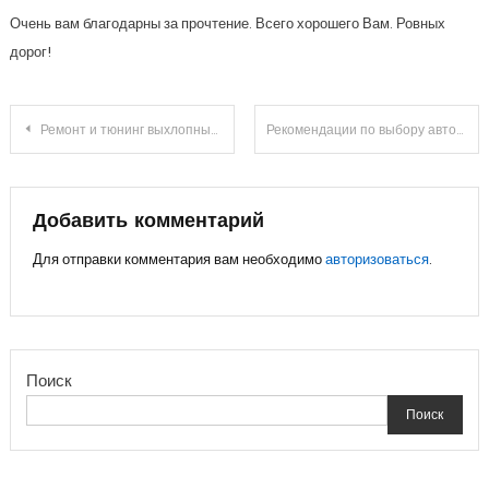
Очень вам благодарны за прочтение. Всего хорошего Вам. Ровных
дорог!
Навигация
Ремонт и тюнинг выхлопных систем
Рекомендации по выбору автозапчастей: Как правильно выбрать запчасти для автомобиля
по
записям
Добавить комментарий
Для отправки комментария вам необходимо
авторизоваться
.
Поиск
Поиск