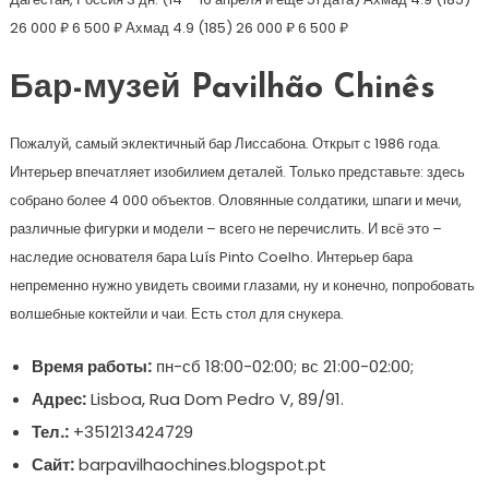
26 000 ₽
6 500 ₽
Ахмад 4.9
(185)
26 000 ₽
6 500 ₽
Бар-музей Pavilhão Chinês
Пожалуй, самый эклектичный бар Лиссабона. Открыт с 1986 года.
Интерьер впечатляет изобилием деталей. Только представьте: здесь
собрано более 4 000 объектов. Оловянные солдатики, шпаги и мечи,
различные фигурки и модели – всего не перечислить. И всё это –
наследие основателя бара Luís Pinto Coelho. Интерьер бара
непременно нужно увидеть своими глазами, ну и конечно, попробовать
волшебные коктейли и чаи. Есть стол для снукера.
Время работы:
пн-сб 18:00-02:00; вс 21:00-02:00;
Адрес:
Lisboa, Rua Dom Pedro V, 89/91.
Тел.:
+351213424729
Сайт:
barpavilhaochines.blogspot.pt