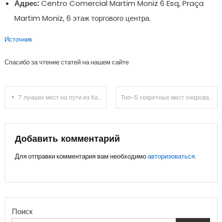
Адрес:
Centro Comercial Martim Moniz 6 Esq, Praça
Martim Moniz, 6 этаж торгового центра.
Источник
Спасибо за чтение статей на нашем сайте
Навигация
7 лучших мест на пути из Каппадокии к Эгейскому морю через Анатолию
Топ-5 секретных мест очаровательного Лиссабона, которые обязательно стоит посетить
по
записям
Добавить комментарий
Для отправки комментария вам необходимо
авторизоваться
.
Поиск