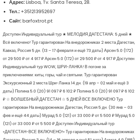
Адрес:
Lisboa, Tv. Santa Teresa, 28.
Тел.:
+351213952697
Сайт:
barfoxtrot.pt
Доступен Индивидуальный тур
★ МЕЛОДИЯ ДАГЕСТАНА: 5 дней ★
Всё включено! Тур гарантирован На внедорожниках 2 места Дагестан,
Кавказ, Россия
5 дн.
(13 – 17 февраля и ещё 73 даты)
Арсен 5.0
(172)
от 29 500 ₽
от 4 917 ₽
Арсен 5.0
(172)
от 29 500 ₽
от 4 917 ₽
Доступен
Индивидуальный тур
WOW, ШРИ-ЛАНКА! В погоне за
приключениями: киты, горы, чай и святыни. Тур гарантирован
Экскурсионный 2 места Шри-Ланка
14 дн.
(19 апр – 02 май и ещё 3
даты)
Полина 5.0
(20)
91 097 ₽
6 102 ₽
Полина 5.0
(20)
91 097 ₽
6 102
₽
☆ ВОЛШЕБНЫЙ ДАГЕСТАН ☆ 5 ДНЕЙ ВСЕ ВКЛЮЧЕНО Тур
гарантирован На внедорожниках Дагестан, Россия
5 дн.
(30 янв – 03
фев и ещё 44 даты)
Мурад 5.0
(121)
от 33 000 ₽
от 5 500 ₽
Мурад 5.0
(121)
от 33 000 ₽
от 5 500 ₽
Доступен Индивидуальный тур
«ДАГЕСТАН-ВСЕ ВКЛЮЧЕНО!» Тур гарантирован На внедорожниках
Дагестан, Россия
3 дн.
(14 – 16 апреля и ещё 51 дата)
Ахмад 4.9
(185)