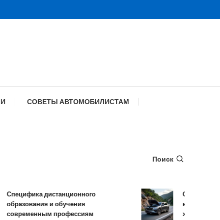
МИ
СОВЕТЫ АВТОМОБИЛИСТАМ
Поиск
ика дистанционного
Обзор TANK 500: кон
вания и обучения
комплектации и техн
енным профессиям
характеристики