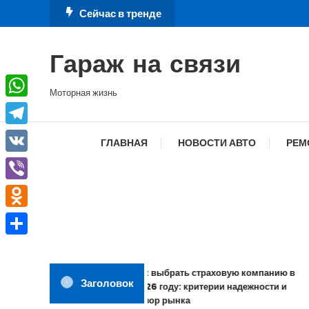
Перейти
Сейчас в тренде
к
содержимому
Гараж на связи
Моторная жизнь
WhatsApp
Telegram
ГЛАВНАЯ
НОВОСТИ АВТО
РЕМ
VK
Viber
Odnoklassniki
Отправить
Как выбрать страховую компанию в
Заголовок
2026 году: критерии надежности и
обзор рынка