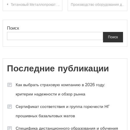
Навигация
Титановый Металлопрокат: Современные Технологии и Применение
Производство оборудования для нефтегазового комплекса, нефтехимии, химии и промышленности минеральных удобрений
по
Поиск
записям
Поиск
Последние публикации
Как выбрать страховую компанию в 2026 году:
критерии надежности и обзор рынка
Сертификат соответствия и группа горючести НГ
прошивных базальтовых матов
Специфика дистанционного образования и обучения