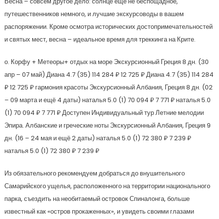
Весна – совсем другое дело: солнце ещё не беспощадное,
путешественников немного, и лучшие экскурсоводы в вашем
распоряжении. Кроме осмотра исторических достопримечательностей
и святых мест, весна – идеальное время для треккинга на Крите.
о. Корфу + Метеоры+ отдых на море Экскурсионный Греция
8 дн.
(30
апр – 07 май)
Диана 4.7
(35)
114 284 ₽
12 725 ₽
Диана 4.7
(35)
114 284
₽
12 725 ₽
гармония красоты Экскурсионный Албания, Греция
8 дн.
(02
– 09 марта и ещё 4 даты)
наталья 5.0
(1)
70 094 ₽
7 771 ₽
наталья 5.0
(1)
70 094 ₽
7 771 ₽
Доступен Индивидуальный тур
Летние мелодии
Эпира. Албанские и греческие ноты Экскурсионный Албания, Греция
9
дн.
(16 – 24 мая и ещё 2 даты)
наталья 5.0
(1)
72 380 ₽
7 239 ₽
наталья 5.0
(1)
72 380 ₽
7 239 ₽
Из обязательного рекомендуем добраться до внушительного
Самарийского ущелья, расположенного на территории национального
парка, съездить на необитаемый островок Спиналонга, больше
известный как «остров прокаженных», и увидеть своими глазами