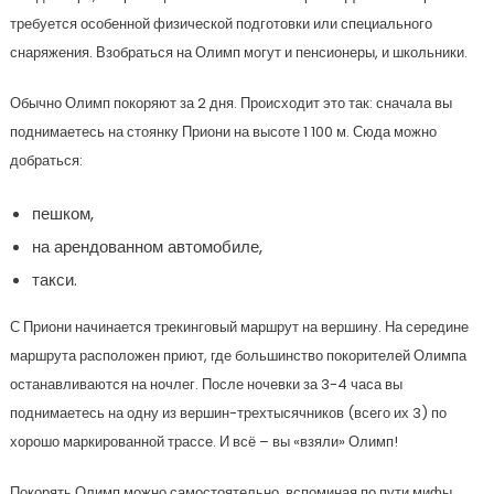
требуется особенной физической подготовки или специального
снаряжения. Взобраться на Олимп могут и пенсионеры, и школьники.
Обычно Олимп покоряют за 2 дня. Происходит это так: сначала вы
поднимаетесь на стоянку Приони на высоте 1 100 м. Сюда можно
добраться:
пешком,
на арендованном автомобиле,
такси.
С Приони начинается трекинговый маршрут на вершину. На середине
маршрута расположен приют, где большинство покорителей Олимпа
останавливаются на ночлег. После ночевки за 3-4 часа вы
поднимаетесь на одну из вершин-трехтысячников (всего их 3) по
хорошо маркированной трассе. И всё – вы «взяли» Олимп!
Покорять Олимп можно самостоятельно, вспоминая по пути мифы