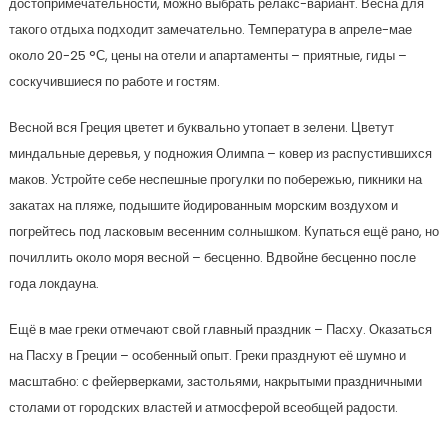
достопримечательности, можно выбрать релакс-вариант. Весна для
такого отдыха подходит замечательно. Температура в апреле-мае
около 20-25 °С, цены на отели и апартаменты – приятные, гиды –
соскучившиеся по работе и гостям.
Весной вся Греция цветет и буквально утопает в зелени. Цветут
миндальные деревья, у подножия Олимпа – ковер из распустившихся
маков. Устройте себе неспешные прогулки по побережью, пикники на
закатах на пляже, подышите йодированным морским воздухом и
погрейтесь под ласковым весенним солнышком. Купаться ещё рано, но
почиллить около моря весной – бесценно. Вдвойне бесценно после
года локдауна.
Ещё в мае греки отмечают свой главный праздник – Пасху. Оказаться
на Пасху в Греции – особенный опыт. Греки празднуют её шумно и
масштабно: с фейерверками, застольями, накрытыми праздничными
столами от городских властей и атмосферой всеобщей радости.