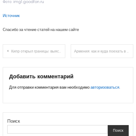
Фото: img1.goodfon.ru
Источник
Спасибо за чтение статей на нашем сайте
Навигация
Кипр открыл границы: выясняем, где отдохнуть и что посмотреть
Армения: как и куда поехать в 2021
по
записям
Добавить комментарий
Для отправки комментария вам необходимо
авторизоваться
.
Поиск
Поиск