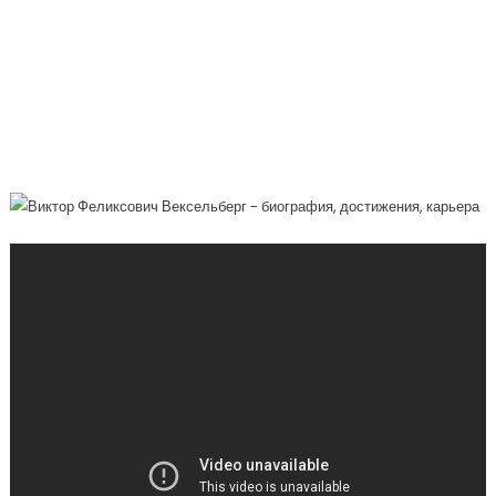
История Жизни И Карьеры Самого
Успешного Российского
Предпринимателя, Основателя Renova
Group И Одного Из Самых Богатых
Людей Мира