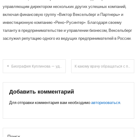
управляющим директором нескольких других успешных компаний,
включая финансовую группу «Виктор Вексельберг и Партнеры» и
инвестиционную компанию «Рено-Русинтер». Благодаря своему
таланту в предпринимательстве и управлении бизнесом, Вексельберг
заслужил репутацию одного из ведущих предпринимателей в России.
Навигация
Биография Куплинова — удивительные и занимательные факты об известном стримере
К какому врачу обращаться с папилломами на теле: кто лечит и удаляет наросты
по
записям
Добавить комментарий
Для отправки комментария вам необходимо
авторизоваться
.
Поиск