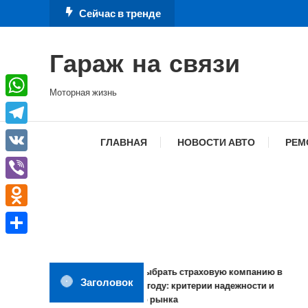
Перейти
Сейчас в тренде
к
содержимому
Гараж на связи
Моторная жизнь
WhatsApp
Telegram
ГЛАВНАЯ
НОВОСТИ АВТО
РЕМ
VK
Viber
Odnoklassniki
Отправить
Как выбрать страховую компанию в
Заголовок
2026 году: критерии надежности и
обзор рынка