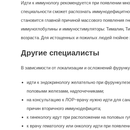
Идти к иммунологу рекомендуется при появлении мн
специальности сможет распознать иммунодефицитное
становится главной причиной массового появления г
иммуноглобулины и иммуностимуляторы: Тималин, Ти
возраста. Для истощенных и пожилых людей гнойное 
Другие специалисты
В зависимости от локализации и осложнений фурунку
идти к эндокринологу желательно при фурункулезе
половыми железами, надпочечниками;
на консультацию к ЛОР-врачу нужно идти для сан
причин вторичного иммунодефицита;
к гинекологу идут при расположении на половых гу
к врачу гематологу или онкологу идти при появле