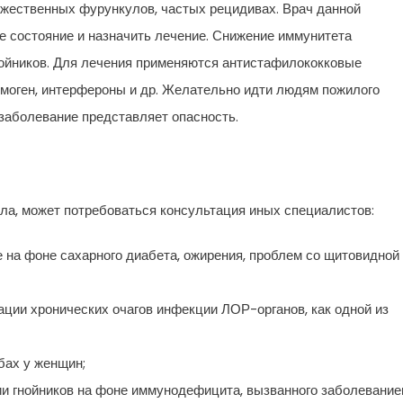
ожественных фурункулов, частых рецидивах. Врач данной
 состояние и назначить лечение. Снижение иммунитета
нойников. Для лечения применяются антистафилококковые
моген, интерфероны и др. Желательно идти людям пожилого
заболевание представляет опасность.
ла, может потребоваться консультация иных специалистов:
 на фоне сахарного диабета, ожирения, проблем со щитовидной
ации хронических очагов инфекции ЛОР-органов, как одной из
бах у женщин;
нии гнойников на фоне иммунодефицита, вызванного заболевани