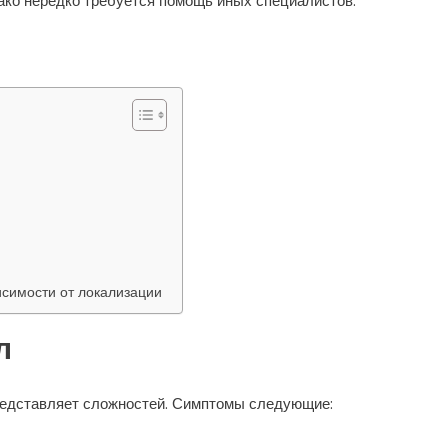
нако нередко требуется помощь иных специалистов.
исимости от локализации
л
редставляет сложностей. Симптомы следующие: