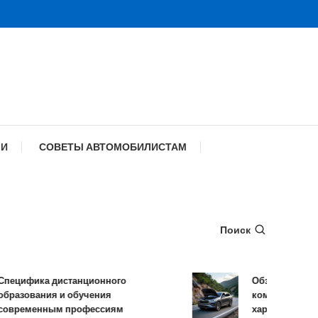
МИ
СОВЕТЫ АВТОМОБИЛИСТАМ
Поиск
ифика дистанционного
Обзор TANK 500: 
зования и обучения
комплектации и т
ременным профессиям
характеристики