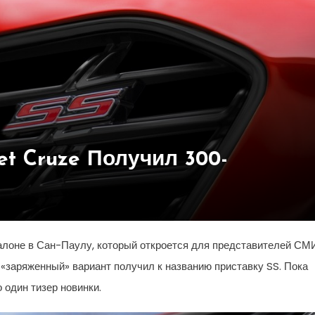
t Cruze Получил 300-
алоне в Сан-Паулу, который откроется для представителей СМ
а «заряженный» вариант получил к названию приставку SS. Пока
 один тизер новинки.