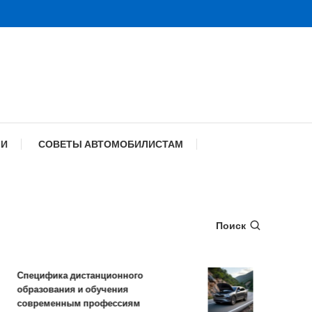
МИ
СОВЕТЫ АВТОМОБИЛИСТАМ
Поиск
пецифика дистанционного
Обзор TANK 50
бразования и обучения
комплектации 
овременным профессиям
характеристик