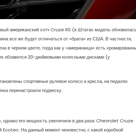
говый американский хэтч Cruze RS (в Штатах модель обновилас
ина все же будет отличаться от «брата» из США. В частности,
на в черном цвете, тогда как у «американца» есть хромированн
бек обзавелся 20-дюймовыми колесными дисками (у
тановлены спортивные рулевое колесо и кресла, на педалях
бека перенастроили подвеску.
, однако его мощность увеличили в два раза: Chevrolet Cruze
 Ecotec. На данный момент неизвестно, с какой коробкой