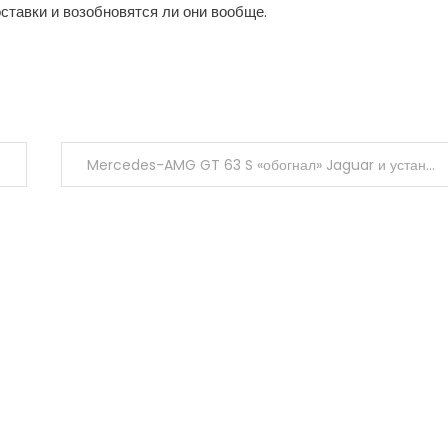
оставки и возобновятся ли они вообще.
Mercedes-AMG GT 63 S «обогнал» Jaguar и установил новый рекорд Нюрбургринга