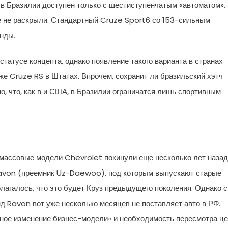
 в Бразилии доступен только с шестиступенчатым «автоматом».
е не раскрыли. Стандартный Cruze Sport6 со 153-сильным
унды.
татусе концепта, однако появление такого варианта в странах
е Cruze RS в Штатах. Впрочем, сохранит ли бразильский хэтч
, что, как в и США, в Бразилии ограничатся лишь спортивным
массовые модели Chevrolet покинули еще несколько лет назад
Ravon (преемник Uz-Daewoo), под которым выпускают старые
лагалось, что это будет Круз предыдущего поколения. Однако с
нд Ravon вот уже несколько месяцев не поставляет авто в РФ.
ное изменение бизнес-модели» и необходимость пересмотра це