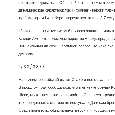
сочетается двигатель. Обычный хэтч с этим мотором
Динамические характеристики «горячей» версии такж
турбомотором 1.4 наберет первую «сотню» за 8,7 сек
«Заряженный» Cruze Sport6 SS пока заявлен лишь в с
Южной Америке более чем вероятно – ведь продают ж
300-сильный движок – большой вопрос. Не исключено
декором.
1
/ 3
2
/ 3
3
/ 3
Напомним, российский рынок Cruze и все остальные 
В прошлом году сообщалось, что в линейке бренда 
Шеви, может появиться автомобиль С-класса: предпо
тех пор данных о машине не поступало. Да и сам бре
Среди причин, по официальной версии, — «существен