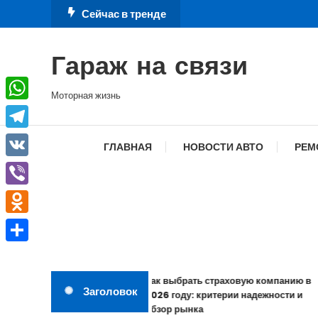
Перейти
Сейчас в тренде
к
содержимому
Гараж на связи
Моторная жизнь
WhatsApp
Telegram
ГЛАВНАЯ
НОВОСТИ АВТО
РЕМ
VK
Viber
Odnoklassniki
Отправить
Как выбрать страховую компанию в
Заголовок
2026 году: критерии надежности и
обзор рынка