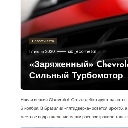
Новости авто
17 июня 2020
sib_ecometal
«Заряженный» Chevrole
Сильный Турбомотор
Новая версия Chevrolet Cruze дебютирует на автос
6 ноября. В Бразилии «пятидверка» зовется Sport6, 
местное подразделение марки распространило только