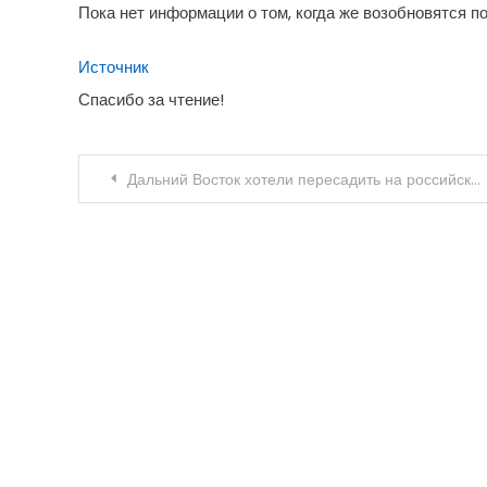
Пока нет информации о том, когда же возобновятся п
Источник
Спасибо за чтение!
Навигация
Дальний Восток хотели пересадить на российские авто. Не вышло: они увеличили импорт «прулей»
по
записям