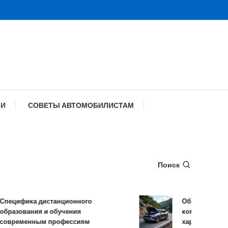
МИ
СОВЕТЫ АВТОМОБИЛИСТАМ
Поиск
цифика дистанционного
Обзор TANK 500: 
азования и обучения
комплектации и т
ременным профессиям
характеристики