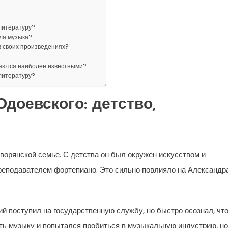
 литературу?
ала музыка?
в своих произведениях?
таются наиболее известными?
 литературу?
доевского: детство,
ворянской семье. С детства он был окружен искусством и
реподавателем фортепиано. Это сильно повлияло на Александр
й поступил на государственную службу, но быстро осознал, чт
ать музыку и попытался пробиться в музыкальную индустрию, но