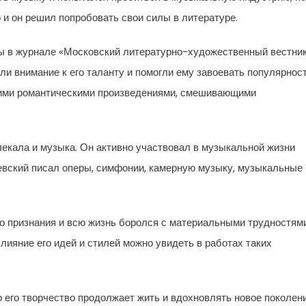
о и он решил попробовать свои силы в литературе.
ы в журнале «Московский литературно-художественный вестни
и внимание к его таланту и помогли ему завоевать популярнос
воими романтическими произведениями, смешивающими
лекала и музыка. Он активно участвовал в музыкальной жизни
евский писал оперы, симфонии, камерную музыку, музыкальные
о признания и всю жизнь боролся с материальными трудностями
лияние его идей и стилей можно увидеть в работах таких
но его творчество продолжает жить и вдохновлять новое поколен