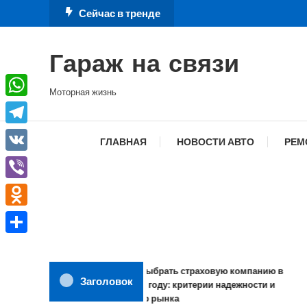
Перейти
Сейчас в тренде
к
содержимому
Гараж на связи
Моторная жизнь
WhatsApp
Telegram
ГЛАВНАЯ
НОВОСТИ АВТО
РЕМ
VK
Viber
Odnoklassniki
Отправить
Как выбрать страховую компанию в
Заголовок
2026 году: критерии надежности и
обзор рынка