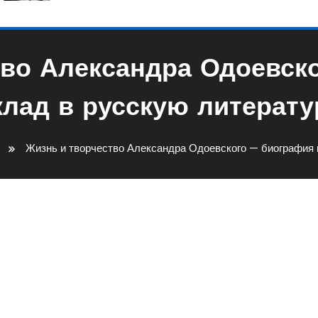
тво Александра Одоевско
клад в русскую литерату
Жизнь и творчество Александра Одоевского — биография 
ксандра Одоевского —