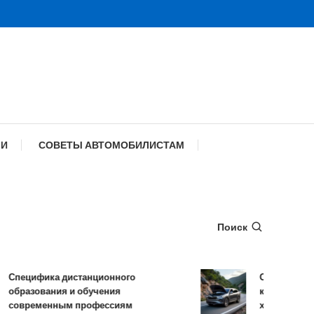
МИ
СОВЕТЫ АВТОМОБИЛИСТАМ
Поиск
ецифика дистанционного
Обзор TANK 500
разования и обучения
комплектации и
овременным профессиям
характеристики