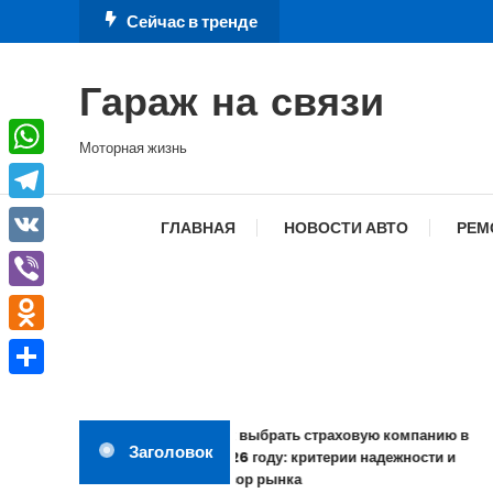
Перейти
Сейчас в тренде
к
содержимому
Гараж на связи
Моторная жизнь
WhatsApp
Telegram
ГЛАВНАЯ
НОВОСТИ АВТО
РЕМ
VK
Viber
Odnoklassniki
Отправить
Как выбрать страховую компанию в
Заголовок
2026 году: критерии надежности и
обзор рынка