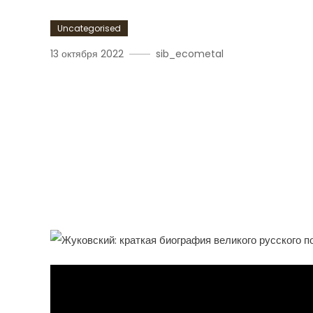
Uncategorised
13 октября 2022
sib_ecometal
Жуковский, Знаменитый 
Чьи Творческие Достиж
Мире, Уже 214 Лет Вдох
Непревзойденным Тала
Страстью К Слову.