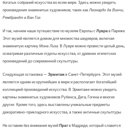
богатых собраний искусства во всем мире. Здесь можно увидеть
произведения знаменитых художников, таких как
Леонардо да Винчи
,
Рембрандт
и
Ван Гог
.
И так, начнем наше путешествие по музеям Европы с
Лувра
в Париже.
Этот музей является домом для множества шедевров, включая
знаменитую картину
Мона Лиза
. В Лувре можно провести целый день,
осматривая различные отделы искусства, от древних египетских
произведений до современной скульптуры.
Следующая остановка —
Эрмитаж
в Санкт-Петербурге. Этот музей
является одним из крупнейших в мире и располагает богатейшей
коллекцией произведений искусства. В Эрмитаже можно увидеть
картины знаменитых художников Рубенса, Дега, Гогена и многих
других. Кроме того, здесь выставлены уникальные предметы
декоративно-прикладного искусства, а также античные скульптуры.
Не оставим без внимания музей
Прат
в Мадриде, который славится