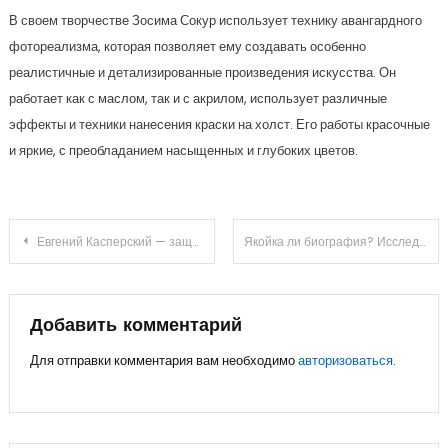
В своем творчестве Зосима Сокур использует технику авангардного
фотореализма, которая позволяет ему создавать особенно
реалистичные и детализированные произведения искусства. Он
работает как с маслом, так и с акрилом, использует различные
эффекты и техники нанесения краски на холст. Его работы красочные
и яркие, с преобладанием насыщенных и глубоких цветов.
Навигация
Евгений Касперский — защитник интернета, пионер кибербезопасности, создатель антивирусов, легенда отечественной IT-индустрии!
Якойка ли биография? Исследуем особенности, характеристики и приводим примеры
по
записям
Добавить комментарий
Для отправки комментария вам необходимо
авторизоваться
.