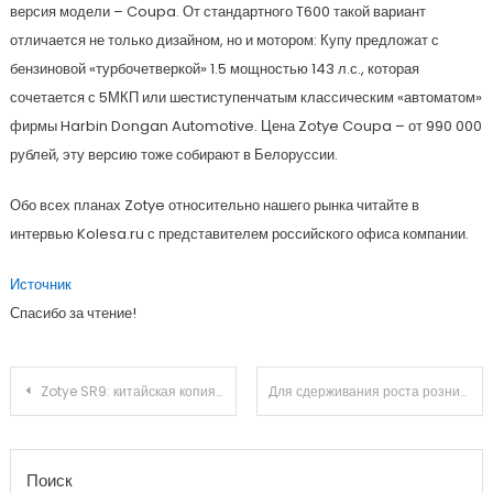
версия модели – Coupa. От стандартного T600 такой вариант
отличается не только дизайном, но и мотором: Купу предложат с
бензиновой «турбочетверкой» 1.5 мощностью 143 л.с., которая
сочетается с 5МКП или шестиступенчатым классическим «автоматом»
фирмы Harbin Dongan Automotive. Цена Zotye Coupa – от 990 000
рублей, эту версию тоже собирают в Белоруссии.
Обо всех планах Zotye относительно нашего рынка читайте в
интервью Kolesa.ru с представителем российского офиса компании.
Источник
Спасибо за чтение!
Навигация
Zotye SR9: китайская копия Porsche Macan приедет в Россию в следующем году
Для сдерживания роста розничных цен на топливо не будут использовать нынешние акцизы
по
Поиск
записям