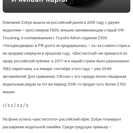
И Renault Kaptur
Компания Zotye вышла на российский рынок в 2016 году с двумя
моделями – кроссовером T600, внешне напоминающим старый VW
Touareg, и скопированным с Toyota Allion седаном Z300.
«Четырехдверка» в РФ долго не продержалась – из-за слабого спроса
ее продажи свернули в прошлом году. «Шестисотый» же пришелся по
нраву российской публике: в 2017-м в нашей стране было реализовано
1082 паркетника, а в январе-сентябре этого года – уже 2046
автомобилей. Для сравнения, Citroen с его гораздо более обширным
модельным рядом за тот же период 2018-го продал чуть более 2700
машин.
1
/ 3
2
/ 3
3
/ 3
На фоне успеха «шестисотого» российский офис Zotye планирует
расширение модельной линейки. Среди грядущих премьер –