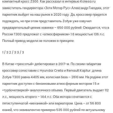
компактный кросс Z300. Как рассказал в интервью Kolesa.ru
заместитель гендиректора «Зоти Мотор Рус» Александр Гнездюк, этот
паркетник выйдет на наш рынок в 2020 году. Да, кроссовер придется
подождать, но при этом представитель Zotye уже озвучил
предварительный ценник новинки – 650 000 рублей. Ожидается, что в
России T300 предложат с «атмосферником» 1.6 мощностью 136 л.с.
Полный привод модели не положен в принципе.
1
/ 3
2
/ 3
3
/ 3
В Китае «трехсотый» дебютировал в 2017-м. По своим габаритам
кроссовер сопоставим с Hyundai Creta и Renault Kaptur: длина
Zotye T300 равна 4405 мм, колесная база – 2610 мм. На родине этот
паркетник доступен с бензиновыми атмосферным мотором 1.5 и
«турбочетверкой» аналогичного объема. Первый двигатель выдает 112
л.с., мощность второго – 144 л.с. Оба мотора сочетаются с
пятиступенчатой «механикой» или вариатором. Цена – от 56 800
юаней, что эквивалентно примерно 535 000 рублей по актуальному