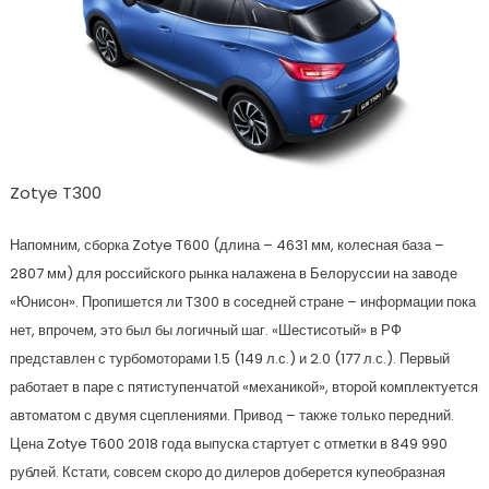
Zotye T300
Напомним, сборка Zotye T600 (длина – 4631 мм, колесная база –
2807 мм) для российского рынка налажена в Белоруссии на заводе
«Юнисон». Пропишется ли T300 в соседней стране – информации пока
нет, впрочем, это был бы логичный шаг. «Шестисотый» в РФ
представлен с турбомоторами 1.5 (149 л.с.) и 2.0 (177 л.с.). Первый
работает в паре с пятиступенчатой «механикой», второй комплектуется
автоматом с двумя сцеплениями. Привод – также только передний.
Цена Zotye T600 2018 года выпуска стартует с отметки в 849 990
рублей. Кстати, совсем скоро до дилеров доберется купеобразная