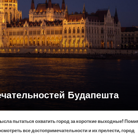
ечательностей Будапешта
мысла пытаться охватить город за короткие выходные! Поми
осмотреть все достопримечательности и их прелести, город