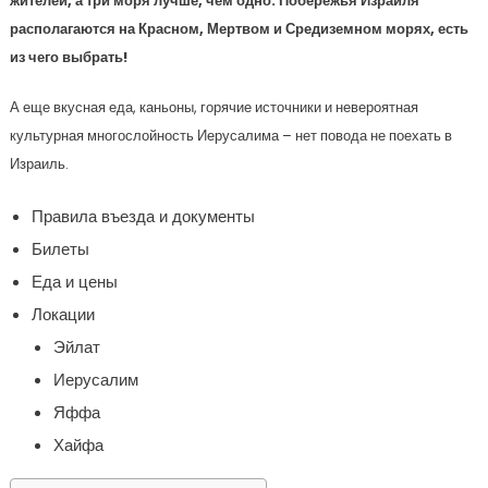
жителей, а три моря лучше, чем одно. Побережья Израиля
располагаются на Красном, Мертвом и Средиземном морях, есть
из чего выбрать!
А еще вкусная еда, каньоны, горячие источники и невероятная
культурная многослойность Иерусалима – нет повода не поехать в
Израиль.
Правила въезда и документы
Билеты
Еда и цены
Локации
Эйлат
Иерусалим
Яффа
Хайфа