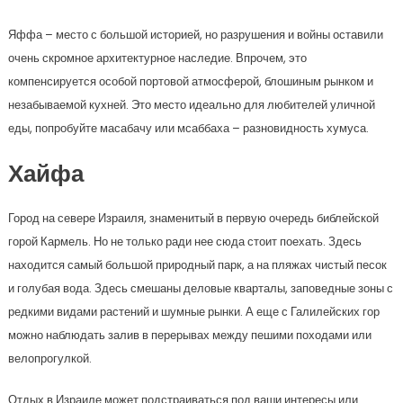
Яффа – место с большой историей, но разрушения и войны оставили
очень скромное архитектурное наследие. Впрочем, это
компенсируется особой портовой атмосферой, блошиным рынком и
незабываемой кухней. Это место идеально для любителей уличной
еды, попробуйте масабачу или мсаббаха – разновидность хумуса.
Хайфа
Город на севере Израиля, знаменитый в первую очередь библейской
горой Кармель. Но не только ради нее сюда стоит поехать. Здесь
находится самый большой природный парк, а на пляжах чистый песок
и голубая вода. Здесь смешаны деловые кварталы, заповедные зоны с
редкими видами растений и шумные рынки. А еще с Галилейских гор
можно наблюдать залив в перерывах между пешими походами или
велопрогулкой.
Отдых в Израиле может подстраиваться под ваши интересы или