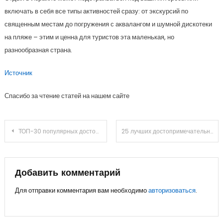
включать в себя все типы активностей сразу: от экскурсий по
священным местам до погружения с аквалангом и шумной дискотеки
на пляже – этим и ценна для туристов эта маленькая, но
разнообразная страна.
Источник
Спасибо за чтение статей на нашем сайте
Навигация
ТОП-30 популярных достопримечательностей Кракова
25 лучших достопримечательностей Будапешта
по
записям
Добавить комментарий
Для отправки комментария вам необходимо
авторизоваться
.