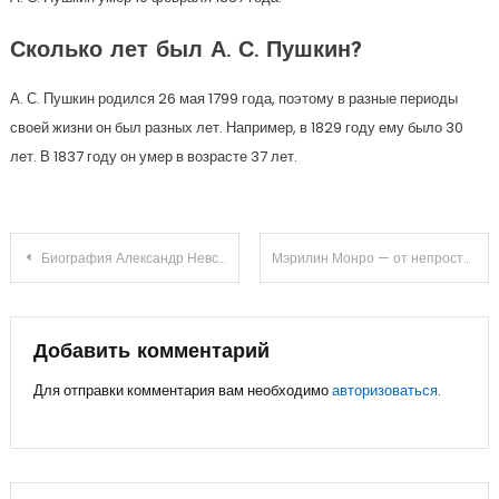
Сколько лет был А. С. Пушкин?
А. С. Пушкин родился 26 мая 1799 года, поэтому в разные периоды
своей жизни он был разных лет. Например, в 1829 году ему было 30
лет. В 1837 году он умер в возрасте 37 лет.
Навигация
Биография Александр Невский и его подвиги — история жизни великого князя, защитника Руси
Мэрилин Монро — от непростого детства до славы и трагической гибели — история жизни и карьеры неповторимой актрисы
по
записям
Добавить комментарий
Для отправки комментария вам необходимо
авторизоваться
.