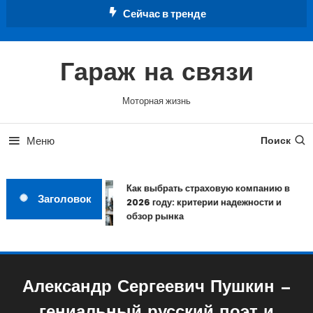
Перейти
Сейчас в тренде
к
содержимому
Гараж на связи
Моторная жизнь
Меню
Поиск
Как выбрать страховую компанию в
Заголовок
2026 году: критерии надежности и
обзор рынка
Александр Сергеевич Пушкин —