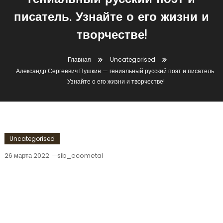
гениальный русский поэт и
писатель. Узнайте о его жизни и
творчестве!
Главная
Uncategorised
Александр Сергеевич Пушкин — гениальный русский поэт и писатель.
Узнайте о его жизни и творчестве!
Uncategorised
26 марта 2022
sib_ecometal
Александр Сергеевич Пушкин —
Гениальный Русский Поэт И
Писатель. Узнайте О Его Жизни И
Творчестве!