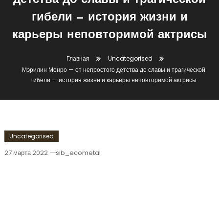
детства до славы и трагической
гибели — история жизни и
карьеры неповторимой актрисы
Главная
Uncategorised
Мэрилин Монро — от непростого детства до славы и трагической
гибели — история жизни и карьеры неповторимой актрисы
Uncategorised
27 марта 2022
sib_ecometal
Мэрилин Монро — От Непростого
Детства До Славы И Трагической
Гибели — История Жизни И Карьеры
Неповторимой Актрисы