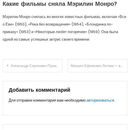
Какие фильмы сняла Мэрилин Монро?
Мэрилин Монро снялась во многих известных фильмах, включая «Все
о Еве» (1950), «Река без возвращения» (1954), «Блондинка по-
приказу» (1953) и «Некоторые любят погорячее» (1959). Она была
одной из самых успешных актрис своего времени.
Навигация
Александр Сергеевич Пушкин — гениальный русский поэт и писатель. Узнайте о его жизни и творчестве!
Михаил Ефимович Литвак — выдающийся литератор, его жизнь, достижения и неоценимый вклад в мировую литературу
по
записям
Добавить комментарий
Для отправки комментария вам необходимо
авторизоваться
.