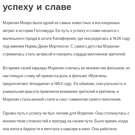
успеху и славе
Мэрилин Монро была одной из самых известных и восхищенных
актрис в истории Голливуда. Ее путь к успеху и славе начался с
маленького города в штате Калифорния, где она родилась в 1926 году
под именем Нормы Джин Мортенсон. С самого детства Мэрилин
стремилась стать актрисой и покорить сердца миллионов зрителей.
Во время своей карьеры Мэрилин снялась во множестве фильмов, но
настоящую славу ей принесла роль в фильме «Мужчины
предпочитают блондинок» в 1953 году. Ее обаяние, сексуальность и
уникальная красота привлекли внимание зрителей и критиков, и
Мэрилин стала иконой стиля и секс-символом своего поколения.
Однако путь к успеху не был легким для Мэрилин. Она столкнулась с
множеством сложностей и преград на своем пути. Было время, когда
она жила в бедности и мечтала о карьере в кино. Она работала