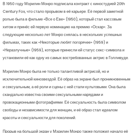
В 1950 году Мэрилин Монро подписала контракт с киностудией 20th
Century Fox, что стало прорывом в её карьере. Её первой заметной
ролью была в фильме «Все о Еве» (1950), который стал кассовым
хитом и принёс ей первую номинацию на премию «Оскар». За
следующие несколько лет Монро снялась в нескольких успешных
фильмах, таких как «Некоторые любят погорячее» (1959) и
«Неразлучные» (1959), которые принесли ей статус секс-символа и
установили её как одну из самых востребованных актрис в Голливуде.
Мэрилин Монро была не только талантливой актрисой, но и
исключительной кинозвездой. Её образ на экране был проникновенным
и сексуальным, а её роли и сцены с ней стали культовыми. Она была
скандально известна своими сексуальными нарядами и
провокационными фотографиями. Её сексуальность была символом
свободы и независимости для женщин, и её образ стал идеалом
красоты и сексуальности для поколений.
Прорыв на большой экран у Мэрилин Монро также положил начало её