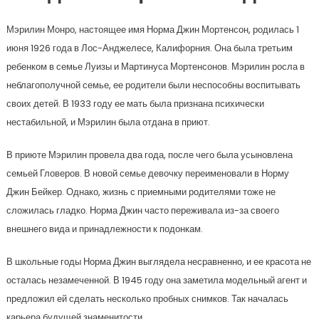
Мэрилин Монро, настоящее имя Норма Джин Мортенсон, родилась 1
июня 1926 года в Лос-Анджелесе, Калифорния. Она была третьим
ребенком в семье Луизы и Мартинуса Мортенсонов. Мэрилин росла в
неблагополучной семье, ее родители были неспособны воспитывать
своих детей. В 1933 году ее мать была признана психически
нестабильной, и Мэрилин была отдана в приют.
В приюте Мэрилин провела два года, после чего была усыновлена
семьей Гловеров. В новой семье девочку переименовали в Норму
Джин Бейкер. Однако, жизнь с приемными родителями тоже не
сложилась гладко. Норма Джин часто переживала из-за своего
внешнего вида и принадлежности к подонкам.
В школьные годы Норма Джин выглядела несравненно, и ее красота не
осталась незамеченной. В 1945 году она заметила модельный агент и
предложил ей сделать несколько пробных снимков. Так началась
карьера будущей знаменитости.