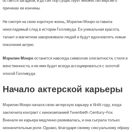
остается загадкой, и до сих пор существует множество версий о
причинах ее кончины.
Не смотря на свою короткую жизнь, Мэрилин Монро оставила
неизгладимый след в истории Голливуда. Ее уникальная красота,
талант и магнетизм завороживали людей и будут вдохновлять новые
поколения актрис.
Мэрилин Монро
останется навсегда символом элегантности, стиля и
женственности, и ее имя будет всегда ассоциироваться с золотой
эпохой Голливуда.
Начало актерской карьеры
Мэрилин Монро начала свою актерскую карьеру в 1946 году, когда
заключила контракт с кинокомпанией Twentieth Century-Fox.
Вначале ее карьера медленно развивалась, и она сыграла только
незначительные роли. Однако, благодаря своему сексуальному образу