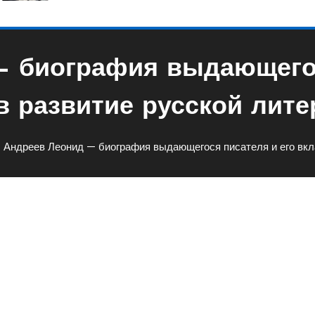
— биография выдающегос
в развитие русской лит
Андреев Леонид — биография выдающегося писателя и его вкл
рафия Выдающегося Писател