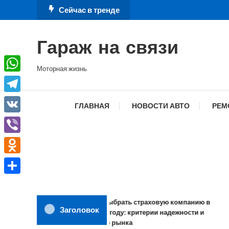
Перейти
Сейчас в тренде
к
содержимому
Гараж на связи
Моторная жизнь
WhatsApp
Telegram
ГЛАВНАЯ
НОВОСТИ АВТО
РЕМ
VK
Viber
Odnoklassniki
Отправить
Как выбрать страховую компанию в
Заголовок
2026 году: критерии надежности и
обзор рынка