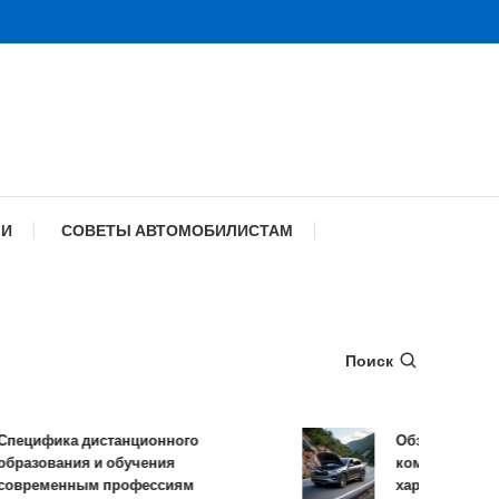
МИ
СОВЕТЫ АВТОМОБИЛИСТАМ
Поиск
ифика дистанционного
Обзор TANK 500: 
зования и обучения
комплектации и т
ременным профессиям
характеристики