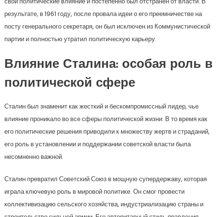
свои политические влияние и постепенно был отстранен от власти. В
результате, в 1961 году, после провала идеи о его преемничестве на
посту генерального секретаря, он был исключен из Коммунистической
партии и полностью утратил политическую карьеру.
Влияние Сталина: особая роль в
политической сфере
Сталин был знаменит как жесткий и бескомпромиссный лидер, чье
влияние проникало во все сферы политической жизни. В то время как
его политические решения приводили к множеству жертв и страданий,
его роль в установлении и поддержании советской власти была
несомненно важной.
Сталин превратил Советский Союз в мощную супердержаву, которая
играла ключевую роль в мировой политике. Он смог провести
коллективизацию сельского хозяйства, индустриализацию страны и
строительство сильной армии. Его авторитарный стиль правления