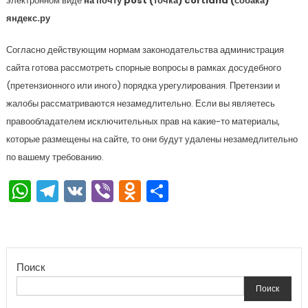
электронном виде
на почту post (точка) cortland (собака)
яндекс.ру
Согласно действующим нормам законодательства администрация
сайта готова рассмотреть спорные вопросы в рамках досудебного
(претензионного или иного) порядка урегулирования. Претензии и
жалобы рассматриваются незамедлительно. Если вы являетесь
правообладателем исключительных прав на какие-то материалы,
которые размещены на сайте, то они будут удалены незамедлительно
по вашему требованию.
WhatsApp
Telegram
VK
Viber
Odnoklassniki
Отправить
Поиск
Поиск