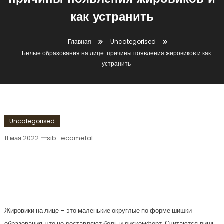
причины появления жировиков и
как устранить
Главная
Uncategorised
Белые образования на лице: причины появления жировиков и как
устранить
Uncategorised
11 мая 2022
sib_ecometal
Белые Образования На Лице:
Причины Появления Жировиков И Как
Устранить
Жировики на лице – это маленькие округлые по форме шишки
образования, что не доставляют боль и дискомфорт. Считаются лишь