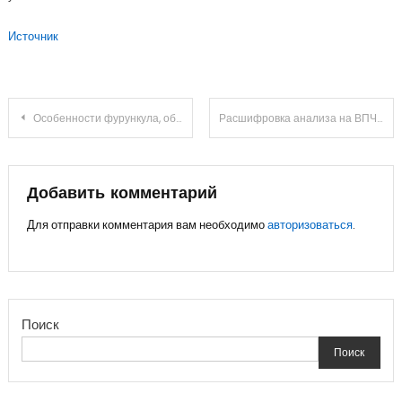
Источник
Навигация
Особенности фурункула, образовавшегося на руке, и как его лечить
Расшифровка анализа на ВПЧ
по
записям
Добавить комментарий
Для отправки комментария вам необходимо
авторизоваться
.
Поиск
Поиск