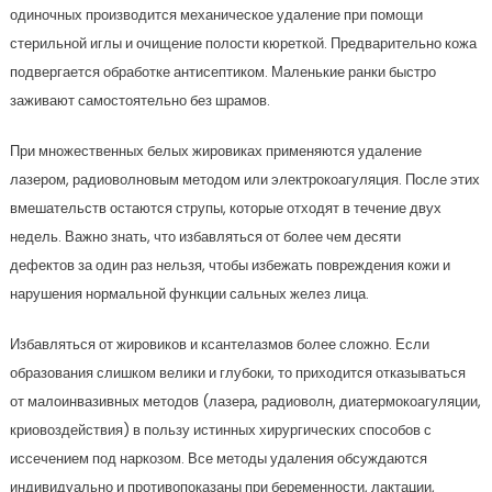
одиночных производится механическое удаление при помощи
стерильной иглы и очищение полости кюреткой. Предварительно кожа
подвергается обработке антисептиком. Маленькие ранки быстро
заживают самостоятельно без шрамов.
При множественных белых жировиках применяются удаление
лазером, радиоволновым методом или электрокоагуляция. После этих
вмешательств остаются струпы, которые отходят в течение двух
недель. Важно знать, что избавляться от более чем десяти
дефектов за один раз нельзя, чтобы избежать повреждения кожи и
нарушения нормальной функции сальных желез лица.
Избавляться от жировиков и ксантелазмов более сложно. Если
образования слишком велики и глубоки, то приходится отказываться
от малоинвазивных методов (лазера, радиоволн, диатермокоагуляции,
криовоздействия) в пользу истинных хирургических способов с
иссечением под наркозом. Все методы удаления обсуждаются
индивидуально и противопоказаны при беременности, лактации,