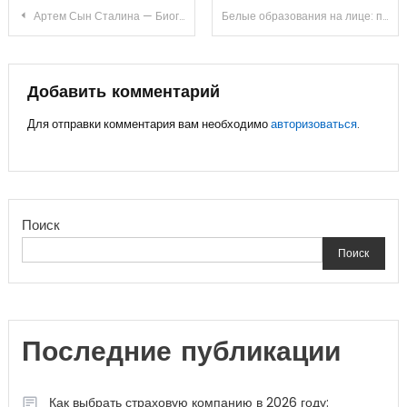
Навигация
Артем Сын Сталина — Биография Сергеева Приемного — История завещанного преемства
Белые образования на лице: причины появления жировиков и как устранить
по
записям
Добавить комментарий
Для отправки комментария вам необходимо
авторизоваться
.
Поиск
Поиск
Последние публикации
Как выбрать страховую компанию в 2026 году: