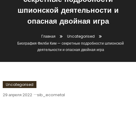
секретные подробности
шпионской деятельности и
опасная двойная игра
Главная
Uncategorised
Биография Филби Ким — секретные подробности шпионской
деятельности и опасная двойная игра
Uncategorised
29 апреля 2022
sib_ecometal
Биография Филби Ким — Секретные
Подробности Шпионской
Деятельности И Опасная Двойная
Игра