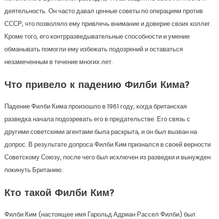
деятельность. Он часто давал ценные советы по операциям против
СССР, что позволяло ему привлечь внимание и доверие своих коллег.
Кроме того, его контрразведывательные способности и умение
обманывать помогли ему избежать подозрений и оставаться
незамеченным в течение многих лет.
Что привело к падению Филби Кима?
Падение Филби Кима произошло в 1961 году, когда британская
разведка начала подозревать его в предательстве. Его связь с
другими советскими агентами была раскрыта, и он был вызван на
допрос. В результате допроса Филби Ким признался в своей верности
Советскому Союзу, после чего был исключен из разведки и вынужден
покинуть Британию.
Кто такой Филби Ким?
Филби Ким (настоящее имя Гарольд Адриан Рассел Филби) был