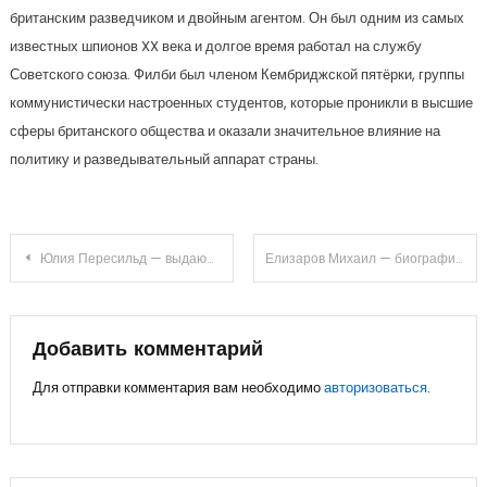
британским разведчиком и двойным агентом. Он был одним из самых
известных шпионов XX века и долгое время работал на службу
Советского союза. Филби был членом Кембриджской пятёрки, группы
коммунистически настроенных студентов, которые проникли в высшие
сферы британского общества и оказали значительное влияние на
политику и разведывательный аппарат страны.
Навигация
Юлия Пересильд — выдающаяся актриса, личность с яркой биографией, колоссальными достижениями и интересной личной жизнью
Елизаров Михаил — биография, детство, историческая роль и достижения
по
записям
Добавить комментарий
Для отправки комментария вам необходимо
авторизоваться
.