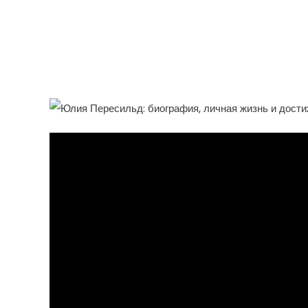
Юлия Пересильд — Выда
Яркой Биографией, Кол
Интересной Личной Жи