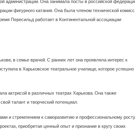
ной администрации. Она занимала посты в российской федераци
рации фигурного катания. Она была членом технической комисс
ремя Пересильд работает в Континентальной ассоциации
кове, в семье врачей. С ранних лет она проявляла интерес к
поступила в Харьковское театральное училище, которое успешно
ла актрисой в различных театрах Харькова. Она также
свой талант и творческий потенциал.
ми и стремлением к саморазвитию и профессиональному росту
оектах, приобретая ценный опыт и признание в кругу своих