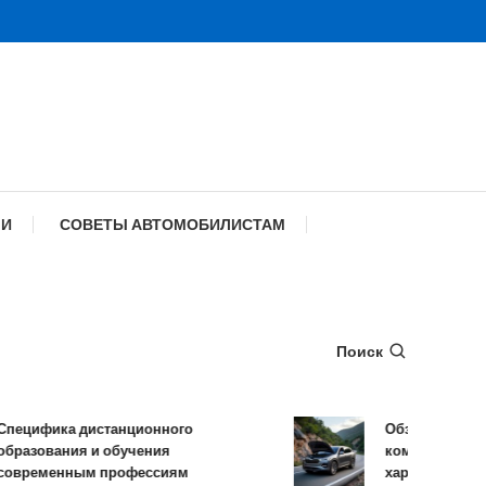
МИ
СОВЕТЫ АВТОМОБИЛИСТАМ
Поиск
ифика дистанционного
Обзор TANK 500: 
зования и обучения
комплектации и т
ременным профессиям
характеристики