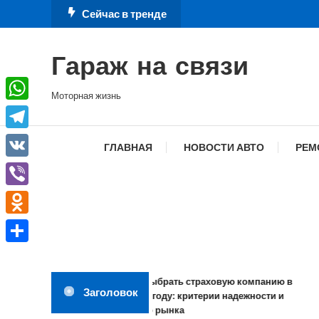
Перейти
Сейчас в тренде
к
содержимому
Гараж на связи
Моторная жизнь
WhatsApp
Telegram
ГЛАВНАЯ
НОВОСТИ АВТО
РЕМ
VK
Viber
Odnoklassniki
Отправить
Как выбрать страховую компанию в
Заголовок
2026 году: критерии надежности и
обзор рынка