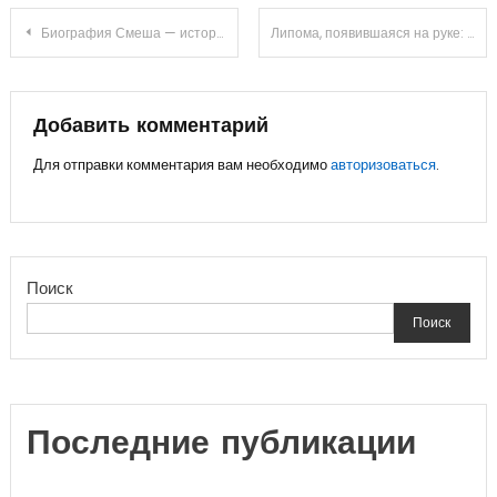
Навигация
Биография Смеша — история популярного диджея и его вклад в мировую музыкальную сцену
Липома, появившаяся на руке: причины образования и методы устранения
по
записям
Добавить комментарий
Для отправки комментария вам необходимо
авторизоваться
.
Поиск
Поиск
Последние публикации