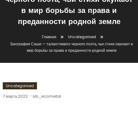
черного поэта, чьи стихи окунают
в мир борьбы за права и
преданности родной земле
Главная
Uncategorised
Биография Саши — талантливого черного поэта, чьи стихи окунают в
мир борьбы за права и преданности родной земле
Uncategorised
7 марта 2022
sib_ecometal
Биография Саши — Талантливого
Черного Поэта, Чьи Стихи Окунают В
Мир Борьбы За Права И Преданности
Родной Земле