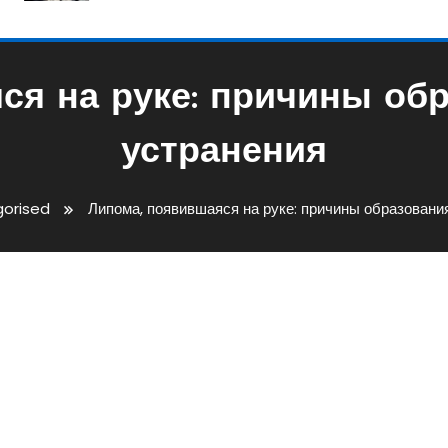
ся на руке: причины об
устранения
orised
Липома, появившаяся на руке: причины образовани
а Руке: Причины Образовани