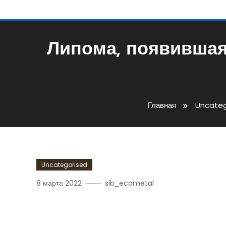
Липома, появившая
Главная
Uncateg
Uncategorised
8 марта 2022
sib_ecometal
Липома, Появившаяся Н