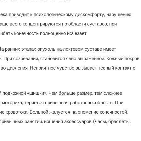
века приводит к психологическому дискомфорту, нарушению
аще всего концентрируются по области суставов, при
ибать конечность полноценно исчезает.
На ранних этапах опухоль на локтевом суставе имеет
. При созревании, становится явно выраженной. Кожный покров
тво давления. Неприятное чувство вызывает тесный контакт с
ой подкожной «шишки». Чем больше размер, тем сложнее
 моторика, теряется привычная работоспособность. При
е кровотока. Больной жалуется на онемение конечностей.
привычных занятий, ношения аксессуаров (часы, браслеты,