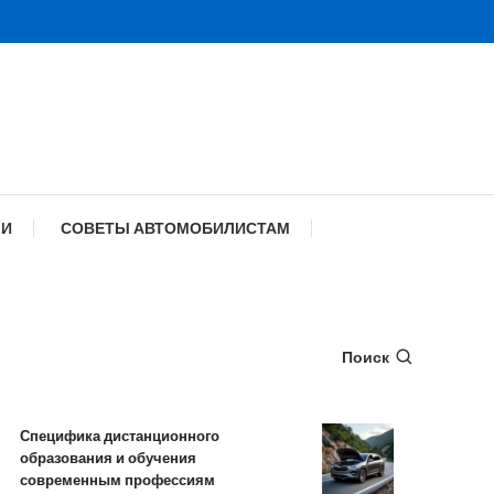
МИ
СОВЕТЫ АВТОМОБИЛИСТАМ
Поиск
пецифика дистанционного
Обзор TANK 50
бразования и обучения
комплектации 
овременным профессиям
характеристик