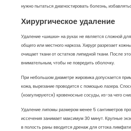
нужно пытаться диагностировать болезнь, избавлять
Хирургическое удаление
Удаление «шишки» на руках не является сложной дл
общего или местного наркоза. Хирург разрезает кожн
очищает ткани от остатков липидной ткани. После э
внимательным, чтобы не повредить оболочку.
При небольшом диаметре жировика допускается прим
кожа, вырезание проводится с помощью лазера. Спос
(коагулируются) кровеносные сосуды, из-за чего сни
Удаление липомы размером менее 5 сантиметров про
иссечения занимает максимум 30 минут. Крупные эк
в полость раны вводится дренаж для оттока лимфати