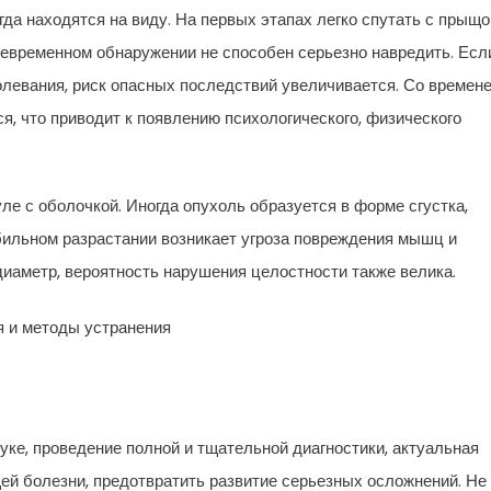
гда находятся на виду. На первых этапах легко спутать с прыщо
евременном обнаружении не способен серьезно навредить. Есл
левания, риск опасных последствий увеличивается. Со времен
ся, что приводит к появлению психологического, физического
е с оболочкой. Иногда опухоль образуется в форме сгустка,
обильном разрастании возникает угроза повреждения мышц и
диаметр, вероятность нарушения целостности также велика.
ке, проведение полной и тщательной диагностики, актуальная
ей болезни, предотвратить развитие серьезных осложнений. Не