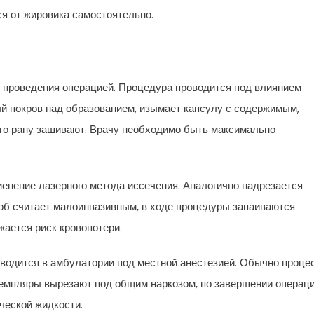
ся от жировика самостоятельно.
я проведения операцией. Процедура проводится под влиянием
ый покров над образованием, изымает капсулу с содержимым,
того рану зашивают. Врачу необходимо быть максимально
енение лазерного метода иссечения. Аналогично надрезается
об считает малоинвазивным, в ходе процедуры запаиваются
жается риск кровопотери.
водится в амбулатории под местной анестезией. Обычно проце
земпляры вырезают под общим наркозом, по завершении операц
ческой жидкости.