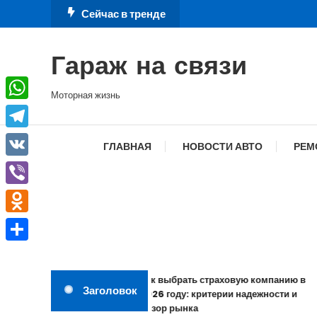
Перейти
Сейчас в тренде
к
содержимому
Гараж на связи
Моторная жизнь
WhatsApp
Telegram
ГЛАВНАЯ
НОВОСТИ АВТО
РЕМ
VK
Viber
Odnoklassniki
Отправить
Как выбрать страховую компанию в
Заголовок
2026 году: критерии надежности и
обзор рынка